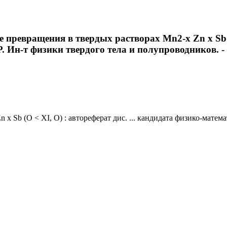
ревращения в твердых растворах Mn2-x Zn x Sb (O 
 Ин-т физики твердого тела и полупроводников. - М
 Sb (O < XI, O) : автореферат дис. ... кандидата физико-матема