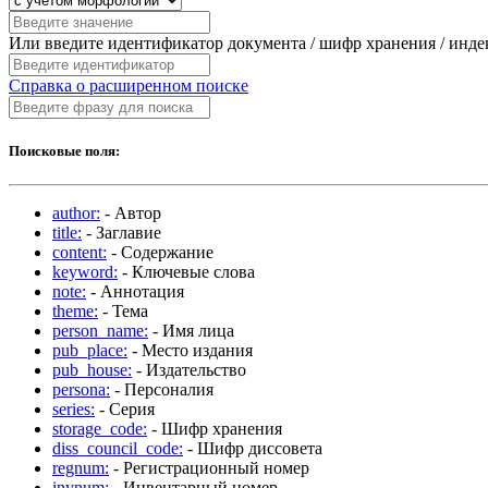
Или введите идентификатор документа / шифр хранения / инд
Справка о расширенном поиске
Поисковые поля:
author:
- Автор
title:
- Заглавие
content:
- Содержание
keyword:
- Ключевые слова
note:
- Аннотация
theme:
- Тема
person_name:
- Имя лица
pub_place:
- Место издания
pub_house:
- Издательство
persona:
- Персоналия
series:
- Серия
storage_code:
- Шифр хранения
diss_council_code:
- Шифр диссовета
regnum:
- Регистрационный номер
invnum:
- Инвентарный номер