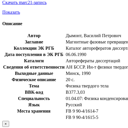
Скачать marc21-запись
Показать
Описание
Автор
Дымонт, Василий Петрович
Заглавие
Магнитные фазовые превращения 
Коллекции ЭК РГБ
Каталог авторефератов диссер
Дата поступления в ЭК РГБ
06.06.1990
Каталоги
Авторефераты диссертаций
Сведения об ответственности
АН БССР. Ин-т физики твердог
Выходные данные
Минск, 1990
Физическое описание
20 с.
Тема
Физика твердого тела
BBK-код
В377.3,03
Специальность
01.04.07: Физика конденсирова
Язык
Русский
Места хранения
FB 9 90-4/1614-7
FB 9 90-4/1615-5
×