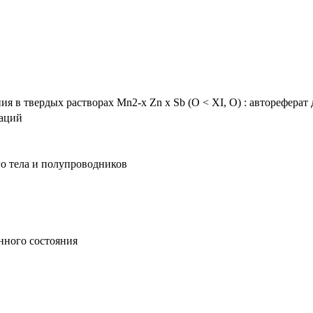
в твердых растворах Mn2-x Zn x Sb (O < XI, O) : автореферат ди
таций
о тела и полупроводников
нного состояния