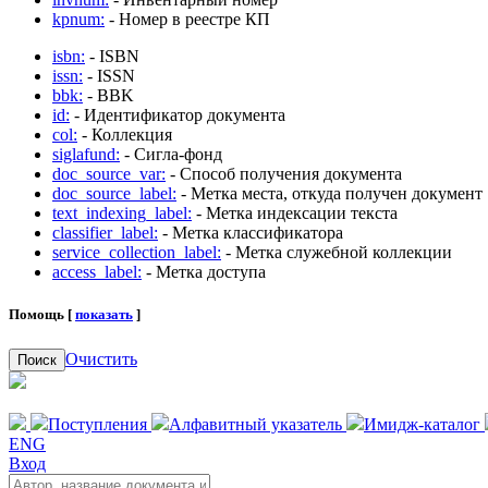
kpnum:
- Номер в реестре КП
isbn:
- ISBN
issn:
- ISSN
bbk:
- BBK
id:
- Идентификатор документа
col:
- Коллекция
siglafund:
- Сигла-фонд
doc_source_var:
- Способ получения документа
doc_source_label:
- Метка места, откуда получен документ
text_indexing_label:
- Метка индексации текста
classifier_label:
- Метка классификатора
service_collection_label:
- Метка служебной коллекции
access_label:
- Метка доступа
Помощь [
показать
]
Очистить
Поиск
Поступления
Алфавитный указатель
Имидж-каталог
ENG
Вход