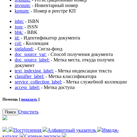
invnum:
- Инвентарный номер
kpnum:
- Номер в реестре КП
isbn:
- ISBN
issn:
- ISSN
bbk:
- BBK
id:
- Идентификатор документа
col:
- Коллекция
siglafund:
- Сигла-фонд
doc_source_var:
- Способ получения документа
doc_source_label:
- Метка места, откуда получен
документ
text_indexing_label:
- Метка индексации текста
classifier_label:
- Метка классификатора
service_collection_label:
- Метка служебной коллекции
access_label:
- Метка доступа
Помощь [
показать
]
Очистить
Поиск
Поступления
Алфавитный указатель
Имидж-
каталог
Сетевые ресурсы