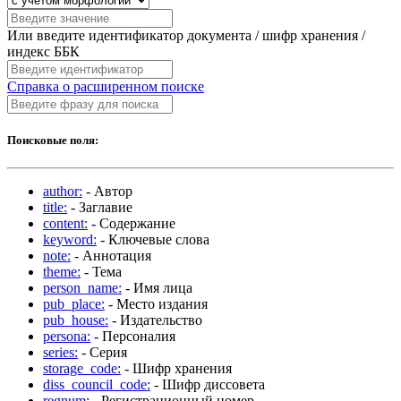
Или введите идентификатор документа / шифр хранения /
индекс ББК
Справка о расширенном поиске
Поисковые поля:
author:
- Автор
title:
- Заглавие
content:
- Содержание
keyword:
- Ключевые слова
note:
- Аннотация
theme:
- Тема
person_name:
- Имя лица
pub_place:
- Место издания
pub_house:
- Издательство
persona:
- Персоналия
series:
- Серия
storage_code:
- Шифр хранения
diss_council_code:
- Шифр диссовета
regnum:
- Регистрационный номер