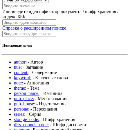
Или введите идентификатор документа / шифр хранения /
индекс ББК
Справка о расширенном поиске
Поисковые поля:
author:
- Автор
title:
- Заглавие
content:
- Содержание
keyword:
- Ключевые слова
note:
- Аннотация
theme:
- Тема
person_name:
- Имя лица
pub_place:
- Место издания
pub_house:
- Издательство
persona:
- Персоналия
series:
- Серия
storage_code:
- Шифр хранения
diss_council_code:
- Шифр диссовета
regnum:
- Регистрационный номер