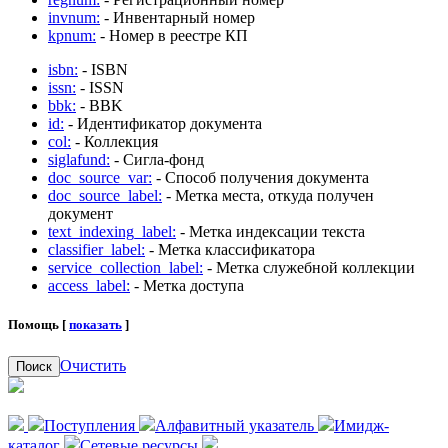
invnum:
- Инвентарный номер
kpnum:
- Номер в реестре КП
isbn:
- ISBN
issn:
- ISSN
bbk:
- BBK
id:
- Идентификатор документа
col:
- Коллекция
siglafund:
- Сигла-фонд
doc_source_var:
- Способ получения документа
doc_source_label:
- Метка места, откуда получен
документ
text_indexing_label:
- Метка индексации текста
classifier_label:
- Метка классификатора
service_collection_label:
- Метка служебной коллекции
access_label:
- Метка доступа
Помощь [
показать
]
Очистить
Поиск
Поступления
Алфавитный указатель
Имидж-
каталог
Сетевые ресурсы