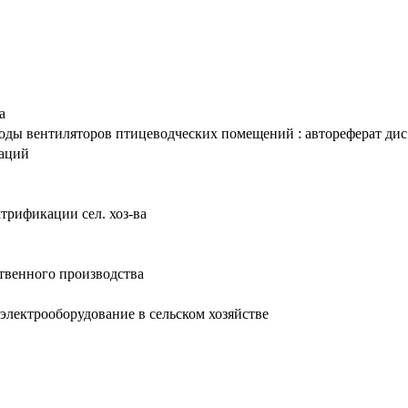
а
ы вентиляторов птицеводческих помещений : автореферат дис. ..
таций
ктрификации сел. хоз-ва
твенного производства
 электрооборудование в сельском хозяйстве