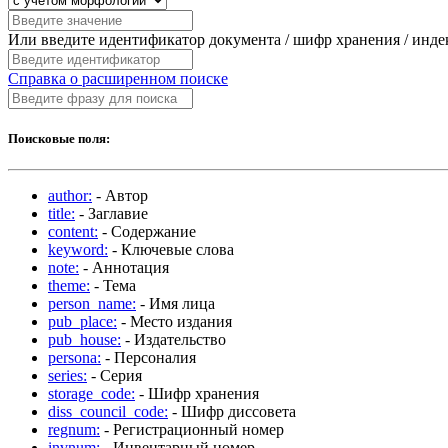
Или введите идентификатор документа / шифр хранения / инд
Справка о расширенном поиске
Поисковые поля:
author:
- Автор
title:
- Заглавие
content:
- Содержание
keyword:
- Ключевые слова
note:
- Аннотация
theme:
- Тема
person_name:
- Имя лица
pub_place:
- Место издания
pub_house:
- Издательство
persona:
- Персоналия
series:
- Серия
storage_code:
- Шифр хранения
diss_council_code:
- Шифр диссовета
regnum:
- Регистрационный номер
invnum:
- Инвентарный номер