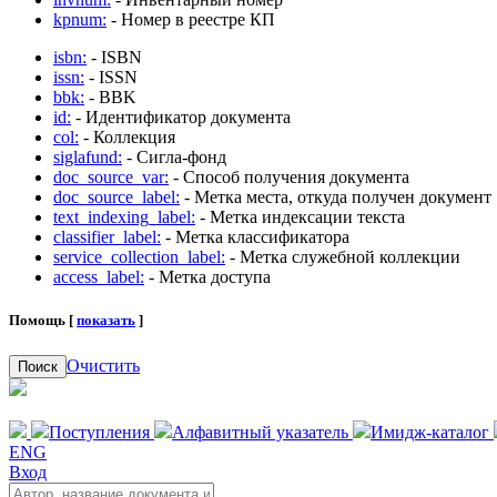
kpnum:
- Номер в реестре КП
isbn:
- ISBN
issn:
- ISSN
bbk:
- BBK
id:
- Идентификатор документа
col:
- Коллекция
siglafund:
- Сигла-фонд
doc_source_var:
- Способ получения документа
doc_source_label:
- Метка места, откуда получен документ
text_indexing_label:
- Метка индексации текста
classifier_label:
- Метка классификатора
service_collection_label:
- Метка служебной коллекции
access_label:
- Метка доступа
Помощь [
показать
]
Очистить
Поиск
Поступления
Алфавитный указатель
Имидж-каталог
ENG
Вход