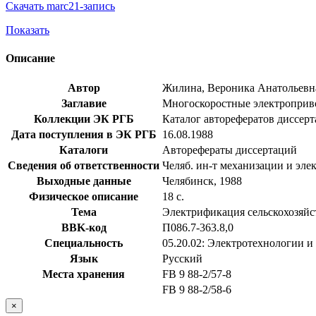
Скачать marc21-запись
Показать
Описание
Автор
Жилина, Вероника Анатольевн
Заглавие
Многоскоростные электропривод
Коллекции ЭК РГБ
Каталог авторефератов диссер
Дата поступления в ЭК РГБ
16.08.1988
Каталоги
Авторефераты диссертаций
Сведения об ответственности
Челяб. ин-т механизации и эле
Выходные данные
Челябинск, 1988
Физическое описание
18 с.
Тема
Электрификация сельскохозяйс
BBK-код
П086.7-363.8,0
Специальность
05.20.02: Электротехнологии и
Язык
Русский
Места хранения
FB 9 88-2/57-8
FB 9 88-2/58-6
×