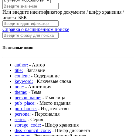
Или введите идентификатор документа / шифр хранения /
индекс ББК
Справка о расширенном поиске
Поисковые поля:
author:
- Автор
title:
- Заглавие
content:
- Содержание
keyword:
- Ключевые слова
note:
- Аннотация
theme:
- Тема
person_name:
- Имя лица
pub_place:
- Место издания
pub_house:
- Издательство
persona:
- Персоналия
series:
- Серия
storage_code:
- Шифр хранения
diss_council_code:
- Шифр диссовета
regnum:
- Регистрационный номер