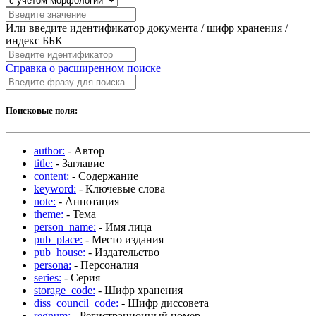
Или введите идентификатор документа / шифр хранения /
индекс ББК
Справка о расширенном поиске
Поисковые поля:
author:
- Автор
title:
- Заглавие
content:
- Содержание
keyword:
- Ключевые слова
note:
- Аннотация
theme:
- Тема
person_name:
- Имя лица
pub_place:
- Место издания
pub_house:
- Издательство
persona:
- Персоналия
series:
- Серия
storage_code:
- Шифр хранения
diss_council_code:
- Шифр диссовета
regnum:
- Регистрационный номер