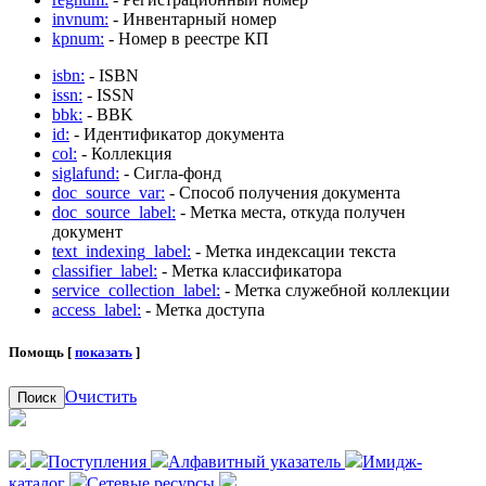
invnum:
- Инвентарный номер
kpnum:
- Номер в реестре КП
isbn:
- ISBN
issn:
- ISSN
bbk:
- BBK
id:
- Идентификатор документа
col:
- Коллекция
siglafund:
- Сигла-фонд
doc_source_var:
- Способ получения документа
doc_source_label:
- Метка места, откуда получен
документ
text_indexing_label:
- Метка индексации текста
classifier_label:
- Метка классификатора
service_collection_label:
- Метка служебной коллекции
access_label:
- Метка доступа
Помощь [
показать
]
Очистить
Поиск
Поступления
Алфавитный указатель
Имидж-
каталог
Сетевые ресурсы