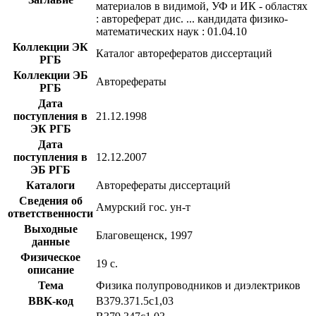
материалов в видимой, УФ и ИК - областях
: автореферат дис. ... кандидата физико-
математических наук : 01.04.10
Коллекции ЭК
Каталог авторефератов диссертаций
РГБ
Коллекции ЭБ
Авторефераты
РГБ
Дата
поступления в
21.12.1998
ЭК РГБ
Дата
поступления в
12.12.2007
ЭБ РГБ
Каталоги
Авторефераты диссертаций
Сведения об
Амурский гос. ун-т
ответственности
Выходные
Благовещенск, 1997
данные
Физическое
19 с.
описание
Тема
Физика полупроводников и диэлектриков
BBK-код
В379.371.5с1,03