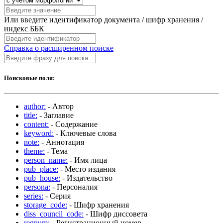
Или введите идентификатор документа / шифр хранения /
индекс ББК
Справка о расширенном поиске
Поисковые поля:
author:
- Автор
title:
- Заглавие
content:
- Содержание
keyword:
- Ключевые слова
note:
- Аннотация
theme:
- Тема
person_name:
- Имя лица
pub_place:
- Место издания
pub_house:
- Издательство
persona:
- Персоналия
series:
- Серия
storage_code:
- Шифр хранения
diss_council_code:
- Шифр диссовета
regnum:
- Регистрационный номер