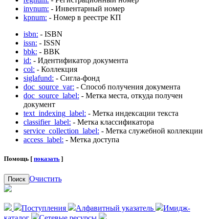
invnum:
- Инвентарный номер
kpnum:
- Номер в реестре КП
isbn:
- ISBN
issn:
- ISSN
bbk:
- BBK
id:
- Идентификатор документа
col:
- Коллекция
siglafund:
- Сигла-фонд
doc_source_var:
- Способ получения документа
doc_source_label:
- Метка места, откуда получен
документ
text_indexing_label:
- Метка индексации текста
classifier_label:
- Метка классификатора
service_collection_label:
- Метка служебной коллекции
access_label:
- Метка доступа
Помощь [
показать
]
Очистить
Поиск
Поступления
Алфавитный указатель
Имидж-
каталог
Сетевые ресурсы