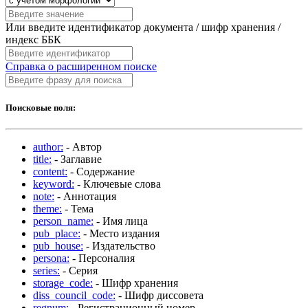
Или введите идентификатор документа / шифр хранения /
индекс ББК
Справка о расширенном поиске
Поисковые поля:
author:
- Автор
title:
- Заглавие
content:
- Содержание
keyword:
- Ключевые слова
note:
- Аннотация
theme:
- Тема
person_name:
- Имя лица
pub_place:
- Место издания
pub_house:
- Издательство
persona:
- Персоналия
series:
- Серия
storage_code:
- Шифр хранения
diss_council_code:
- Шифр диссовета
regnum:
- Регистрационный номер