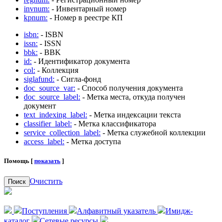
invnum:
- Инвентарный номер
kpnum:
- Номер в реестре КП
isbn:
- ISBN
issn:
- ISSN
bbk:
- BBK
id:
- Идентификатор документа
col:
- Коллекция
siglafund:
- Сигла-фонд
doc_source_var:
- Способ получения документа
doc_source_label:
- Метка места, откуда получен
документ
text_indexing_label:
- Метка индексации текста
classifier_label:
- Метка классификатора
service_collection_label:
- Метка служебной коллекции
access_label:
- Метка доступа
Помощь [
показать
]
Очистить
Поиск
Поступления
Алфавитный указатель
Имидж-
каталог
Сетевые ресурсы