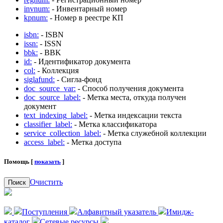
invnum:
- Инвентарный номер
kpnum:
- Номер в реестре КП
isbn:
- ISBN
issn:
- ISSN
bbk:
- BBK
id:
- Идентификатор документа
col:
- Коллекция
siglafund:
- Сигла-фонд
doc_source_var:
- Способ получения документа
doc_source_label:
- Метка места, откуда получен
документ
text_indexing_label:
- Метка индексации текста
classifier_label:
- Метка классификатора
service_collection_label:
- Метка служебной коллекции
access_label:
- Метка доступа
Помощь [
показать
]
Очистить
Поиск
Поступления
Алфавитный указатель
Имидж-
каталог
Сетевые ресурсы