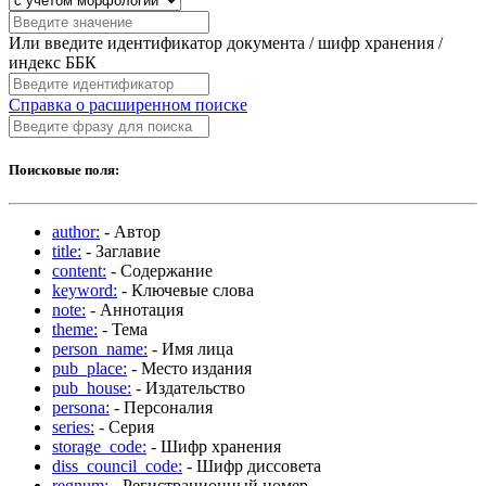
Или введите идентификатор документа / шифр хранения /
индекс ББК
Справка о расширенном поиске
Поисковые поля:
author:
- Автор
title:
- Заглавие
content:
- Содержание
keyword:
- Ключевые слова
note:
- Аннотация
theme:
- Тема
person_name:
- Имя лица
pub_place:
- Место издания
pub_house:
- Издательство
persona:
- Персоналия
series:
- Серия
storage_code:
- Шифр хранения
diss_council_code:
- Шифр диссовета
regnum:
- Регистрационный номер