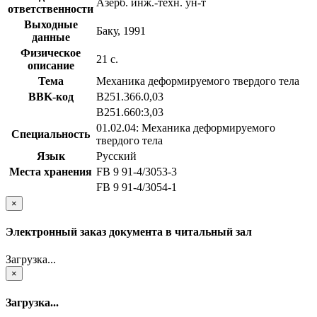
Азерб. инж.-техн. ун-т
ответственности
Выходные
Баку, 1991
данные
Физическое
21 с.
описание
Тема
Механика деформируемого твердого тела
BBK-код
В251.366.0,03
В251.660:3,03
01.02.04: Механика деформируемого
Специальность
твердого тела
Язык
Русский
Места хранения
FB 9 91-4/3053-3
FB 9 91-4/3054-1
×
Электронный заказ документа в читальный зал
Загрузка...
×
Загрузка...