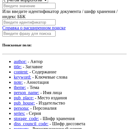
Или введите идентификатор документа / шифр хранения /
индекс ББК
Справка о расширенном поиске
Поисковые поля:
author:
- Автор
title:
- Заглавие
content:
- Содержание
keyword:
- Ключевые слова
note:
- Аннотация
theme:
- Тема
person_name:
- Имя лица
pub_place:
- Место издания
pub_house:
- Издательство
persona:
- Персоналия
series:
- Серия
storage_code:
- Шифр хранения
diss_council_code:
- Шифр диссовета
regnum:
- Регистрационный номер