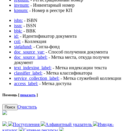
invnum:
- Инвентарный номер
kpnum:
- Номер в реестре КП
isbn:
- ISBN
issn:
- ISSN
bbk:
- BBK
id:
- Идентификатор документа
col:
- Коллекция
siglafund:
- Сигла-фонд
doc_source_var:
- Способ получения документа
doc_source_label:
- Метка места, откуда получен
документ
text_indexing_label:
- Метка индексации текста
classifier_label:
- Метка классификатора
service_collection_label:
- Метка служебной коллекции
access_label:
- Метка доступа
Помощь [
показать
]
Очистить
Поиск
Поступления
Алфавитный указатель
Имидж-
каталог
Сетевые ресурсы