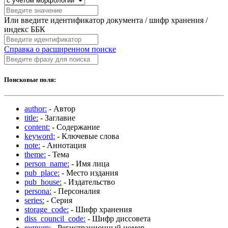
Или введите идентификатор документа / шифр хранения /
индекс ББК
Справка о расширенном поиске
Поисковые поля:
author:
- Автор
title:
- Заглавие
content:
- Содержание
keyword:
- Ключевые слова
note:
- Аннотация
theme:
- Тема
person_name:
- Имя лица
pub_place:
- Место издания
pub_house:
- Издательство
persona:
- Персоналия
series:
- Серия
storage_code:
- Шифр хранения
diss_council_code:
- Шифр диссовета
regnum:
- Регистрационный номер