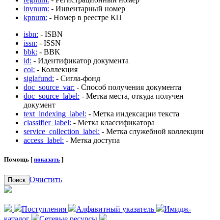
invnum:
- Инвентарный номер
kpnum:
- Номер в реестре КП
isbn:
- ISBN
issn:
- ISSN
bbk:
- BBK
id:
- Идентификатор документа
col:
- Коллекция
siglafund:
- Сигла-фонд
doc_source_var:
- Способ получения документа
doc_source_label:
- Метка места, откуда получен
документ
text_indexing_label:
- Метка индексации текста
classifier_label:
- Метка классификатора
service_collection_label:
- Метка служебной коллекции
access_label:
- Метка доступа
Помощь [
показать
]
Очистить
Поиск
Поступления
Алфавитный указатель
Имидж-
каталог
Сетевые ресурсы