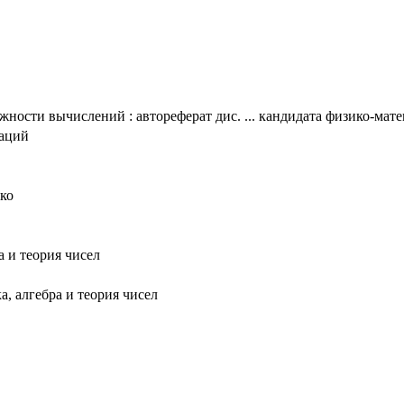
ности вычислений : автореферат дис. ... кандидата физико-матем
таций
нко
а и теория чисел
а, алгебра и теория чисел