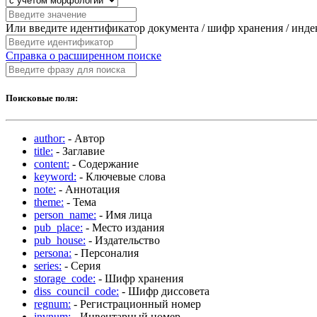
Или введите идентификатор документа / шифр хранения / инд
Справка о расширенном поиске
Поисковые поля:
author:
- Автор
title:
- Заглавие
content:
- Содержание
keyword:
- Ключевые слова
note:
- Аннотация
theme:
- Тема
person_name:
- Имя лица
pub_place:
- Место издания
pub_house:
- Издательство
persona:
- Персоналия
series:
- Серия
storage_code:
- Шифр хранения
diss_council_code:
- Шифр диссовета
regnum:
- Регистрационный номер
invnum:
- Инвентарный номер