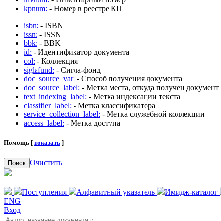
kpnum:
- Номер в реестре КП
isbn:
- ISBN
issn:
- ISSN
bbk:
- BBK
id:
- Идентификатор документа
col:
- Коллекция
siglafund:
- Сигла-фонд
doc_source_var:
- Способ получения документа
doc_source_label:
- Метка места, откуда получен документ
text_indexing_label:
- Метка индексации текста
classifier_label:
- Метка классификатора
service_collection_label:
- Метка служебной коллекции
access_label:
- Метка доступа
Помощь [
показать
]
Очистить
Поиск
Поступления
Алфавитный указатель
Имидж-каталог
ENG
Вход