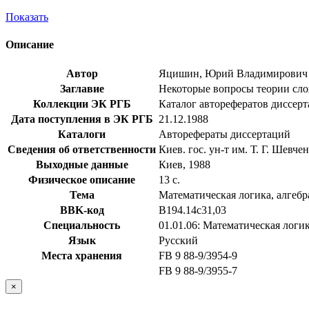
Показать
Описание
Автор
Яцишин, Юрий Владимирович
Заглавие
Некоторые вопросы теории слож
Коллекции ЭК РГБ
Каталог авторефератов диссер
Дата поступления в ЭК РГБ
21.12.1988
Каталоги
Авторефераты диссертаций
Сведения об ответственности
Киев. гос. ун-т им. Т. Г. Шевче
Выходные данные
Киев, 1988
Физическое описание
13 с.
Тема
Математическая логика, алгебр
BBK-код
В194.14с31,03
Специальность
01.01.06: Математическая логик
Язык
Русский
Места хранения
FB 9 88-9/3954-9
FB 9 88-9/3955-7
×