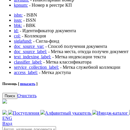
kpnum:
- Номер в реестре КП
isbn:
- ISBN
issn:
- ISSN
bbk:
- BBK
id:
- Идентификатор документа
col:
- Коллекция
siglafund:
- Сигла-фонд
doc_source_var:
- Способ получения документа
doc_source_label:
- Метка места, откуда получен документ
text_indexing_label:
- Метка индексации текста
classifier_label:
- Метка классификатора
service_collection_label:
- Метка служебной коллекции
access_label:
- Метка доступа
Помощь [
показать
]
Очистить
Поиск
Поступления
Алфавитный указатель
Имидж-каталог
ENG
Вход