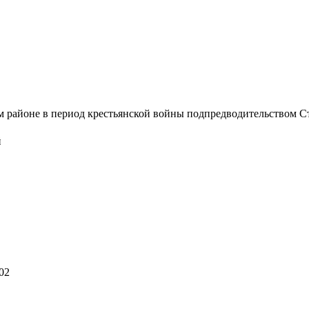
районе в период крестьянской войны подпредводительством Степан
й
02