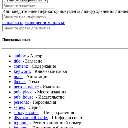
Или введите идентификатор документа / шифр хранения / инд
Справка о расширенном поиске
Поисковые поля:
author:
- Автор
title:
- Заглавие
content:
- Содержание
keyword:
- Ключевые слова
note:
- Аннотация
theme:
- Тема
person_name:
- Имя лица
pub_place:
- Место издания
pub_house:
- Издательство
persona:
- Персоналия
series:
- Серия
storage_code:
- Шифр хранения
diss_council_code:
- Шифр диссовета
regnum:
- Регистрационный номер
invnum:
- Инвентарный номер