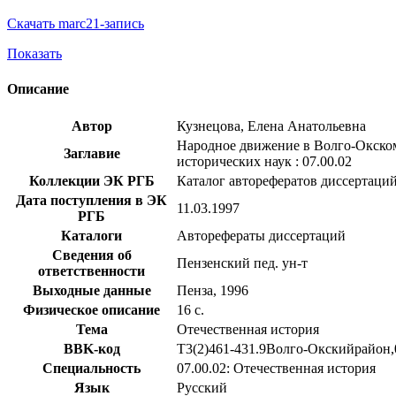
Скачать marc21-запись
Показать
Описание
Автор
Кузнецова, Елена Анатольевна
Народное движение в Волго-Окском 
Заглавие
исторических наук : 07.00.02
Коллекции ЭК РГБ
Каталог авторефератов диссертаци
Дата поступления в ЭК
11.03.1997
РГБ
Каталоги
Авторефераты диссертаций
Сведения об
Пензенский пед. ун-т
ответственности
Выходные данные
Пенза, 1996
Физическое описание
16 с.
Тема
Отечественная история
BBK-код
Т3(2)461-431.9Волго-Окскийрайон,
Специальность
07.00.02: Отечественная история
Язык
Русский