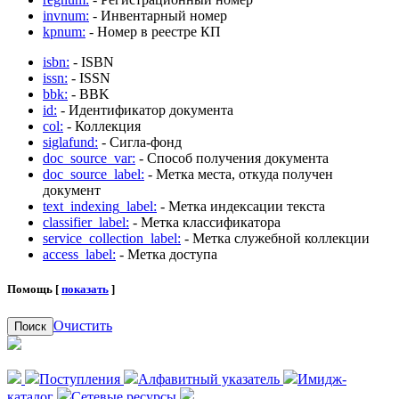
invnum:
- Инвентарный номер
kpnum:
- Номер в реестре КП
isbn:
- ISBN
issn:
- ISSN
bbk:
- BBK
id:
- Идентификатор документа
col:
- Коллекция
siglafund:
- Сигла-фонд
doc_source_var:
- Способ получения документа
doc_source_label:
- Метка места, откуда получен
документ
text_indexing_label:
- Метка индексации текста
classifier_label:
- Метка классификатора
service_collection_label:
- Метка служебной коллекции
access_label:
- Метка доступа
Помощь [
показать
]
Очистить
Поиск
Поступления
Алфавитный указатель
Имидж-
каталог
Сетевые ресурсы