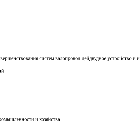
ершенствования систем валопровод-дейдвудное устройство и их р
ий
промышленности и хозяйства