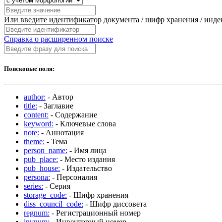
Или введите идентификатор документа / шифр хранения / инд
Справка о расширенном поиске
Поисковые поля:
author:
- Автор
title:
- Заглавие
content:
- Содержание
keyword:
- Ключевые слова
note:
- Аннотация
theme:
- Тема
person_name:
- Имя лица
pub_place:
- Место издания
pub_house:
- Издательство
persona:
- Персоналия
series:
- Серия
storage_code:
- Шифр хранения
diss_council_code:
- Шифр диссовета
regnum:
- Регистрационный номер
invnum:
- Инвентарный номер