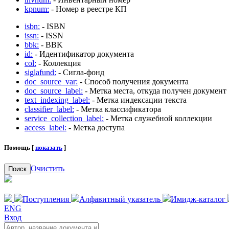
kpnum:
- Номер в реестре КП
isbn:
- ISBN
issn:
- ISSN
bbk:
- BBK
id:
- Идентификатор документа
col:
- Коллекция
siglafund:
- Сигла-фонд
doc_source_var:
- Способ получения документа
doc_source_label:
- Метка места, откуда получен документ
text_indexing_label:
- Метка индексации текста
classifier_label:
- Метка классификатора
service_collection_label:
- Метка служебной коллекции
access_label:
- Метка доступа
Помощь [
показать
]
Очистить
Поиск
Поступления
Алфавитный указатель
Имидж-каталог
ENG
Вход