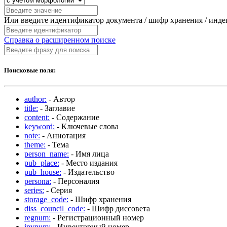
Или введите идентификатор документа / шифр хранения / инд
Справка о расширенном поиске
Поисковые поля:
author:
- Автор
title:
- Заглавие
content:
- Содержание
keyword:
- Ключевые слова
note:
- Аннотация
theme:
- Тема
person_name:
- Имя лица
pub_place:
- Место издания
pub_house:
- Издательство
persona:
- Персоналия
series:
- Серия
storage_code:
- Шифр хранения
diss_council_code:
- Шифр диссовета
regnum:
- Регистрационный номер
invnum:
- Инвентарный номер