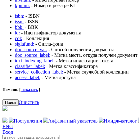
kpnum:
- Номер в реестре КП
isbn:
- ISBN
issn:
- ISSN
bbk:
- BBK
id:
- Идентификатор документа
col:
- Коллекция
siglafund:
- Сигла-фонд
doc_source_var:
- Способ получения документа
doc_source_label:
- Метка места, откуда получен документ
text_indexing_label:
- Метка индексации текста
classifier_label:
- Метка классификатора
service_collection_label:
- Метка служебной коллекции
access_label:
- Метка доступа
Помощь [
показать
]
Очистить
Поиск
Поступления
Алфавитный указатель
Имидж-каталог
ENG
Вход