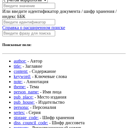
Или введите идентификатор документа / шифр хранения /
индекс ББК
Справка о расширенном поиске
Поисковые поля:
author:
- Автор
title:
- Заглавие
content:
- Содержание
keyword:
- Ключевые слова
note:
- Аннотация
theme:
- Тема
person_name:
- Имя лица
pub_place:
- Место издания
pub_house:
- Издательство
persona:
- Персоналия
series:
- Серия
storage_code:
- Шифр хранения
diss_council_code:
- Шифр диссовета
regnum:
- Регистрационный номер