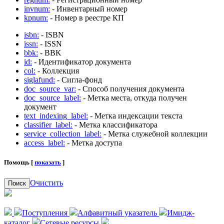
invnum:
- Инвентарный номер
kpnum:
- Номер в реестре КП
isbn:
- ISBN
issn:
- ISSN
bbk:
- BBK
id:
- Идентификатор документа
col:
- Коллекция
siglafund:
- Сигла-фонд
doc_source_var:
- Способ получения документа
doc_source_label:
- Метка места, откуда получен
документ
text_indexing_label:
- Метка индексации текста
classifier_label:
- Метка классификатора
service_collection_label:
- Метка служебной коллекции
access_label:
- Метка доступа
Помощь [
показать
]
Очистить
Поиск
Поступления
Алфавитный указатель
Имидж-
каталог
Сетевые ресурсы