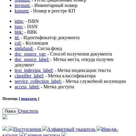
invnum:
- Инвентарный номер
kpnum:
- Номер в реестре КП
isbn:
- ISBN
issn:
- ISSN
bbk:
- BBK
id:
- Идентификатор документа
col:
- Коллекция
siglafund:
- Сигла-фонд
doc_source_var:
- Способ получения документа
doc_source_label:
- Метка места, откуда получен
документ
text_indexing_label:
- Метка индексации текста
classifier_label:
- Метка классификатора
service_collection_label:
- Метка служебной коллекции
access_label:
- Метка доступа
Помощь [
показать
]
Очистить
Поиск
Поступления
Алфавитный указатель
Имидж-
каталог
Сетевые ресурсы