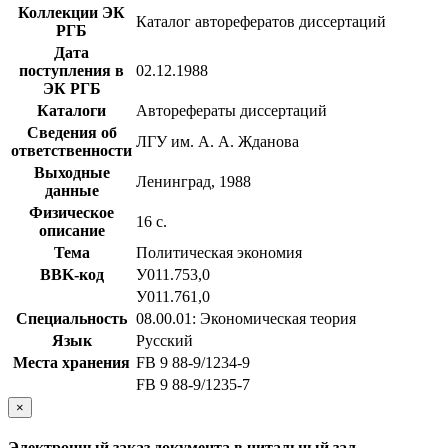
Коллекции ЭК
Каталог авторефератов диссертаций
РГБ
Дата
поступления в
02.12.1988
ЭК РГБ
Каталоги
Авторефераты диссертаций
Сведения об
ЛГУ им. А. А. Жданова
ответственности
Выходные
Ленинград, 1988
данные
Физическое
16 с.
описание
Тема
Политическая экономия
BBK-код
У011.753,0
У011.761,0
Специальность
08.00.01: Экономическая теория
Язык
Русский
Места хранения
FB 9 88-9/1234-9
FB 9 88-9/1235-7
×
Электронный заказ документа в читальный зал