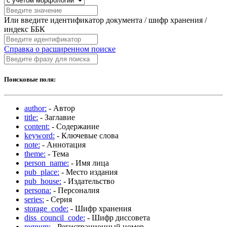
Или введите идентификатор документа / шифр хранения /
индекс ББК
Справка о расширенном поиске
Поисковые поля:
author:
- Автор
title:
- Заглавие
content:
- Содержание
keyword:
- Ключевые слова
note:
- Аннотация
theme:
- Тема
person_name:
- Имя лица
pub_place:
- Место издания
pub_house:
- Издательство
persona:
- Персоналия
series:
- Серия
storage_code:
- Шифр хранения
diss_council_code:
- Шифр диссовета
regnum:
- Регистрационный номер