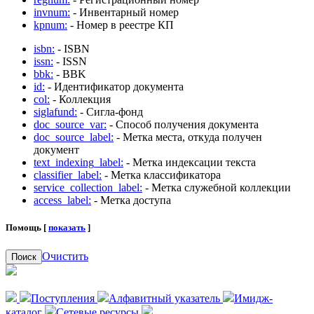
invnum:
- Инвентарный номер
kpnum:
- Номер в реестре КП
isbn:
- ISBN
issn:
- ISSN
bbk:
- BBK
id:
- Идентификатор документа
col:
- Коллекция
siglafund:
- Сигла-фонд
doc_source_var:
- Способ получения документа
doc_source_label:
- Метка места, откуда получен
документ
text_indexing_label:
- Метка индексации текста
classifier_label:
- Метка классификатора
service_collection_label:
- Метка служебной коллекции
access_label:
- Метка доступа
Помощь [
показать
]
Очистить
Поиск
Поступления
Алфавитный указатель
Имидж-
каталог
Сетевые ресурсы