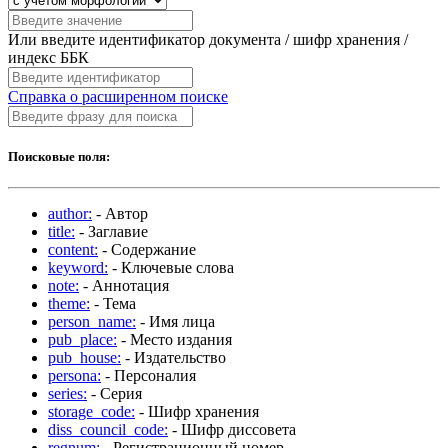
Или введите идентификатор документа / шифр хранения /
индекс ББК
Справка о расширенном поиске
Поисковые поля:
author:
- Автор
title:
- Заглавие
content:
- Содержание
keyword:
- Ключевые слова
note:
- Аннотация
theme:
- Тема
person_name:
- Имя лица
pub_place:
- Место издания
pub_house:
- Издательство
persona:
- Персоналия
series:
- Серия
storage_code:
- Шифр хранения
diss_council_code:
- Шифр диссовета
regnum:
- Регистрационный номер