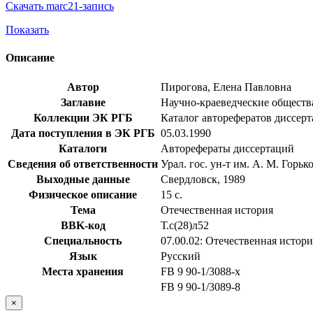
Скачать marc21-запись
Показать
Описание
Автор
Пирогова, Елена Павловна
Заглавие
Научно-краеведческие общества
Коллекции ЭК РГБ
Каталог авторефератов диссер
Дата поступления в ЭК РГБ
05.03.1990
Каталоги
Авторефераты диссертаций
Сведения об ответственности
Урал. гос. ун-т им. А. М. Горьк
Выходные данные
Свердловск, 1989
Физическое описание
15 с.
Тема
Отечественная история
BBK-код
Т.с(28)л52
Специальность
07.00.02: Отечественная истори
Язык
Русский
Места хранения
FB 9 90-1/3088-x
FB 9 90-1/3089-8
×