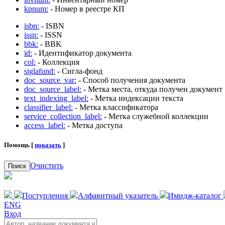
kpnum:
- Номер в реестре КП
isbn:
- ISBN
issn:
- ISSN
bbk:
- BBK
id:
- Идентификатор документа
col:
- Коллекция
siglafund:
- Сигла-фонд
doc_source_var:
- Способ получения документа
doc_source_label:
- Метка места, откуда получен документ
text_indexing_label:
- Метка индексации текста
classifier_label:
- Метка классификатора
service_collection_label:
- Метка служебной коллекции
access_label:
- Метка доступа
Помощь [
показать
]
Очистить
Поиск
Поступления
Алфавитный указатель
Имидж-каталог
ENG
Вход