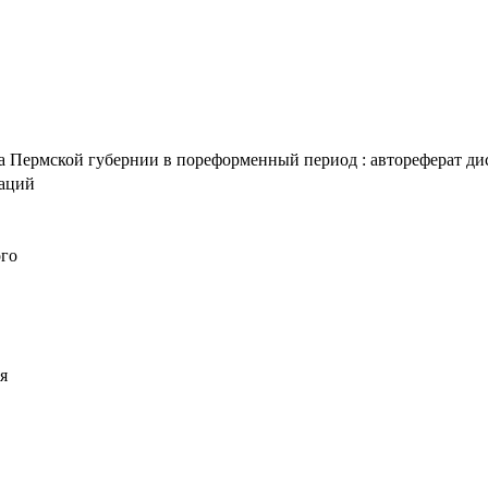
 Пермской губернии в пореформенный период : автореферат дис. .
таций
ого
я