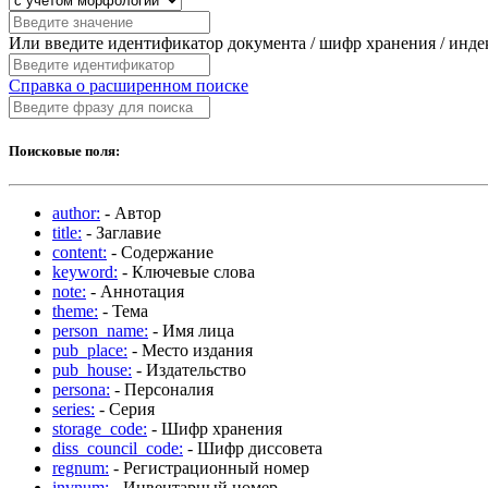
Или введите идентификатор документа / шифр хранения / инд
Справка о расширенном поиске
Поисковые поля:
author:
- Автор
title:
- Заглавие
content:
- Содержание
keyword:
- Ключевые слова
note:
- Аннотация
theme:
- Тема
person_name:
- Имя лица
pub_place:
- Место издания
pub_house:
- Издательство
persona:
- Персоналия
series:
- Серия
storage_code:
- Шифр хранения
diss_council_code:
- Шифр диссовета
regnum:
- Регистрационный номер
invnum:
- Инвентарный номер