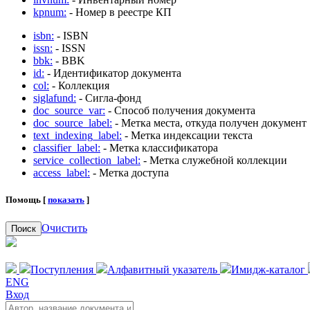
kpnum:
- Номер в реестре КП
isbn:
- ISBN
issn:
- ISSN
bbk:
- BBK
id:
- Идентификатор документа
col:
- Коллекция
siglafund:
- Сигла-фонд
doc_source_var:
- Способ получения документа
doc_source_label:
- Метка места, откуда получен документ
text_indexing_label:
- Метка индексации текста
classifier_label:
- Метка классификатора
service_collection_label:
- Метка служебной коллекции
access_label:
- Метка доступа
Помощь [
показать
]
Очистить
Поиск
Поступления
Алфавитный указатель
Имидж-каталог
ENG
Вход