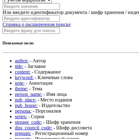
Или введите идентификатор документа / шифр хранения / инд
Справка о расширенном поиске
Поисковые поля:
author:
- Автор
title:
- Заглавие
content:
- Содержание
keyword:
- Ключевые слова
note:
- Аннотация
theme:
- Тема
person_name:
- Имя лица
pub_place:
- Место издания
pub_house:
- Издательство
persona:
- Персоналия
series:
- Серия
storage_code:
- Шифр хранения
diss_council_code:
- Шифр диссовета
regnum:
- Регистрационный номер
invnum:
- Инвентарный номер