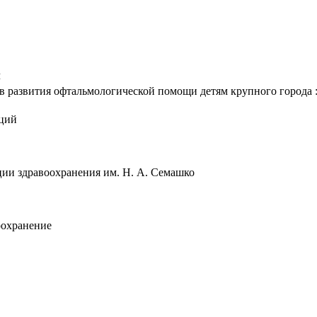
ч
 развития офтальмологической помощи детям крупного города : ав
аций
ии здравоохранения им. Н. А. Семашко
оохранение