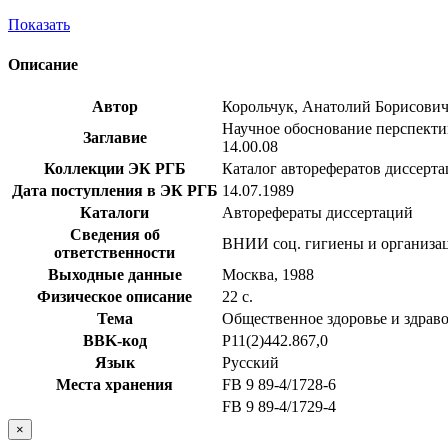
Показать
Описание
Автор
Корольчук, Анатолий Борисови
Научное обоснование перспектив
Заглавие
14.00.08
Коллекции ЭК РГБ
Каталог авторефератов диссерт
Дата поступления в ЭК РГБ
14.07.1989
Каталоги
Авторефераты диссертаций
Сведения об
ВНИИ соц. гигиены и организац
ответственности
Выходные данные
Москва, 1988
Физическое описание
22 с.
Тема
Общественное здоровье и здрав
BBK-код
Р11(2)442.867,0
Язык
Русский
Места хранения
FB 9 89-4/1728-6
FB 9 89-4/1729-4
×