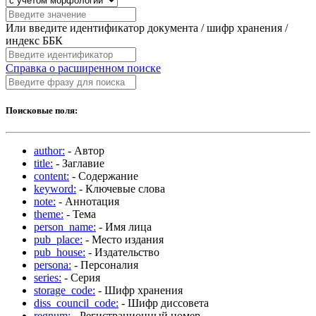
Или введите идентификатор документа / шифр хранения /
индекс ББК
Справка о расширенном поиске
Поисковые поля:
author:
- Автор
title:
- Заглавие
content:
- Содержание
keyword:
- Ключевые слова
note:
- Аннотация
theme:
- Тема
person_name:
- Имя лица
pub_place:
- Место издания
pub_house:
- Издательство
persona:
- Персоналия
series:
- Серия
storage_code:
- Шифр хранения
diss_council_code:
- Шифр диссовета
regnum:
- Регистрационный номер