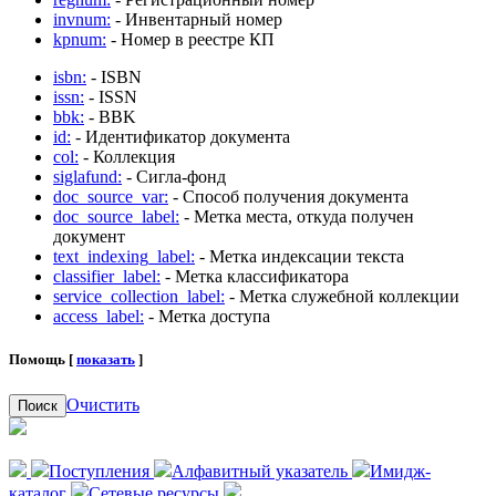
invnum:
- Инвентарный номер
kpnum:
- Номер в реестре КП
isbn:
- ISBN
issn:
- ISSN
bbk:
- BBK
id:
- Идентификатор документа
col:
- Коллекция
siglafund:
- Сигла-фонд
doc_source_var:
- Способ получения документа
doc_source_label:
- Метка места, откуда получен
документ
text_indexing_label:
- Метка индексации текста
classifier_label:
- Метка классификатора
service_collection_label:
- Метка служебной коллекции
access_label:
- Метка доступа
Помощь [
показать
]
Очистить
Поиск
Поступления
Алфавитный указатель
Имидж-
каталог
Сетевые ресурсы