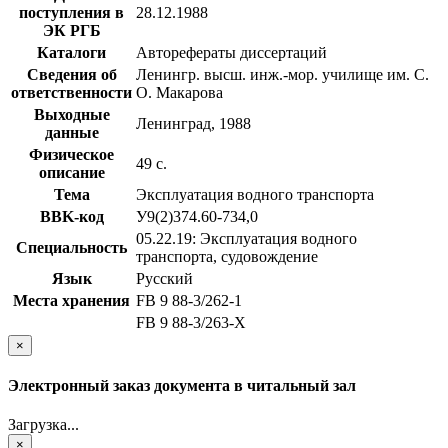
поступления в
28.12.1988
ЭК РГБ
Каталоги
Авторефераты диссертаций
Сведения об
Ленингр. высш. инж.-мор. училище им. С.
ответственности
О. Макарова
Выходные
Ленинград, 1988
данные
Физическое
49 с.
описание
Тема
Эксплуатация водного транспорта
BBK-код
У9(2)374.60-734,0
05.22.19: Эксплуатация водного
Специальность
транспорта, судовождение
Язык
Русский
Места хранения
FB 9 88-3/262-1
FB 9 88-3/263-Х
×
Электронный заказ документа в читальный зал
Загрузка...
×