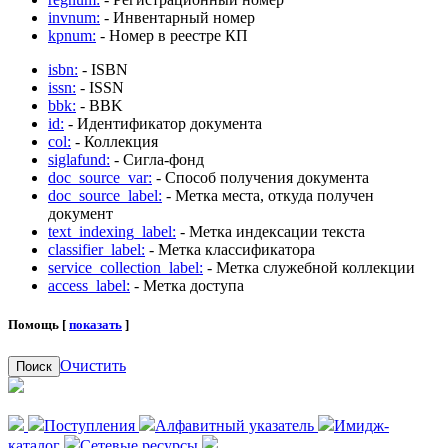
invnum:
- Инвентарный номер
kpnum:
- Номер в реестре КП
isbn:
- ISBN
issn:
- ISSN
bbk:
- BBK
id:
- Идентификатор документа
col:
- Коллекция
siglafund:
- Сигла-фонд
doc_source_var:
- Способ получения документа
doc_source_label:
- Метка места, откуда получен
документ
text_indexing_label:
- Метка индексации текста
classifier_label:
- Метка классификатора
service_collection_label:
- Метка служебной коллекции
access_label:
- Метка доступа
Помощь [
показать
]
Очистить
Поиск
Поступления
Алфавитный указатель
Имидж-
каталог
Сетевые ресурсы