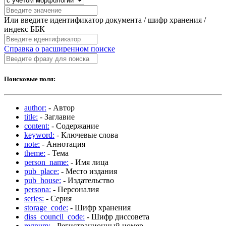
Или введите идентификатор документа / шифр хранения /
индекс ББК
Справка о расширенном поиске
Поисковые поля:
author:
- Автор
title:
- Заглавие
content:
- Содержание
keyword:
- Ключевые слова
note:
- Аннотация
theme:
- Тема
person_name:
- Имя лица
pub_place:
- Место издания
pub_house:
- Издательство
persona:
- Персоналия
series:
- Серия
storage_code:
- Шифр хранения
diss_council_code:
- Шифр диссовета
regnum:
- Регистрационный номер