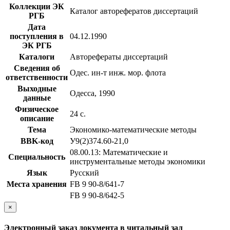
Коллекции ЭК
Каталог авторефератов диссертаций
РГБ
Дата
поступления в
04.12.1990
ЭК РГБ
Каталоги
Авторефераты диссертаций
Сведения об
Одес. ин-т инж. мор. флота
ответственности
Выходные
Одесса, 1990
данные
Физическое
24 с.
описание
Тема
Экономико-математические методы
BBK-код
У9(2)374.60-21,0
08.00.13: Математические и
Специальность
инструментальные методы экономики
Язык
Русский
Места хранения
FB 9 90-8/641-7
FB 9 90-8/642-5
×
Электронный заказ документа в читальный зал