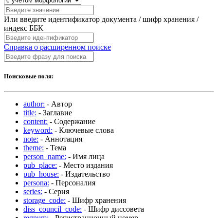
Или введите идентификатор документа / шифр хранения /
индекс ББК
Справка о расширенном поиске
Поисковые поля:
author:
- Автор
title:
- Заглавие
content:
- Содержание
keyword:
- Ключевые слова
note:
- Аннотация
theme:
- Тема
person_name:
- Имя лица
pub_place:
- Место издания
pub_house:
- Издательство
persona:
- Персоналия
series:
- Серия
storage_code:
- Шифр хранения
diss_council_code:
- Шифр диссовета
regnum:
- Регистрационный номер