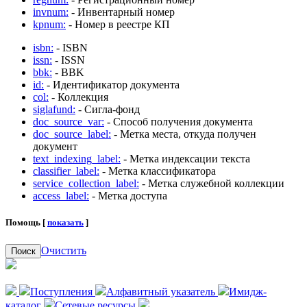
invnum:
- Инвентарный номер
kpnum:
- Номер в реестре КП
isbn:
- ISBN
issn:
- ISSN
bbk:
- BBK
id:
- Идентификатор документа
col:
- Коллекция
siglafund:
- Сигла-фонд
doc_source_var:
- Способ получения документа
doc_source_label:
- Метка места, откуда получен
документ
text_indexing_label:
- Метка индексации текста
classifier_label:
- Метка классификатора
service_collection_label:
- Метка служебной коллекции
access_label:
- Метка доступа
Помощь [
показать
]
Очистить
Поиск
Поступления
Алфавитный указатель
Имидж-
каталог
Сетевые ресурсы