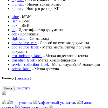
invnum:
- Инвентарный номер
kpnum:
- Номер в реестре КП
isbn:
- ISBN
issn:
- ISSN
bbk:
- BBK
id:
- Идентификатор документа
col:
- Коллекция
siglafund:
- Сигла-фонд
doc_source_var:
- Способ получения документа
doc_source_label:
- Метка места, откуда получен
документ
text_indexing_label:
- Метка индексации текста
classifier_label:
- Метка классификатора
service_collection_label:
- Метка служебной коллекции
access_label:
- Метка доступа
Помощь [
показать
]
Очистить
Поиск
Поступления
Алфавитный указатель
Имидж-
каталог
Сетевые ресурсы