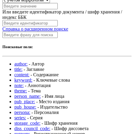
Или введите идентификатор документа / шифр хранения /
индекс ББК
Справка о расширенном поиске
Поисковые поля:
author:
- Автор
title:
- Заглавие
content:
- Содержание
keyword:
- Ключевые слова
note:
- Аннотация
theme:
- Тема
person_name:
- Имя лица
pub_place:
- Место издания
pub_house:
- Издательство
persona:
- Персоналия
series:
- Серия
storage_code:
- Шифр хранения
diss_council_code:
- Шифр диссовета
regnum:
- Регистрационный номер