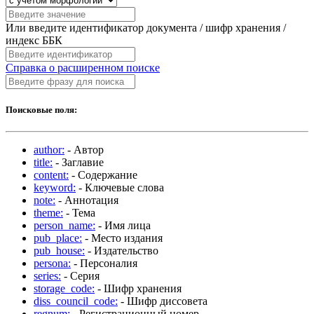
Или введите идентификатор документа / шифр хранения /
индекс ББК
Справка о расширенном поиске
Поисковые поля:
author:
- Автор
title:
- Заглавие
content:
- Содержание
keyword:
- Ключевые слова
note:
- Аннотация
theme:
- Тема
person_name:
- Имя лица
pub_place:
- Место издания
pub_house:
- Издательство
persona:
- Персоналия
series:
- Серия
storage_code:
- Шифр хранения
diss_council_code:
- Шифр диссовета
regnum:
- Регистрационный номер