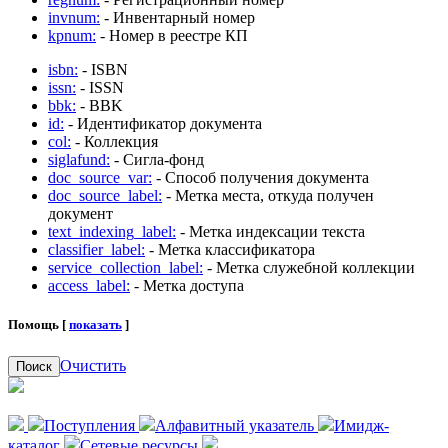
invnum:
- Инвентарный номер
kpnum:
- Номер в реестре КП
isbn:
- ISBN
issn:
- ISSN
bbk:
- BBK
id:
- Идентификатор документа
col:
- Коллекция
siglafund:
- Сигла-фонд
doc_source_var:
- Способ получения документа
doc_source_label:
- Метка места, откуда получен
документ
text_indexing_label:
- Метка индексации текста
classifier_label:
- Метка классификатора
service_collection_label:
- Метка служебной коллекции
access_label:
- Метка доступа
Помощь [
показать
]
Очистить
Поиск
Поступления
Алфавитный указатель
Имидж-
каталог
Сетевые ресурсы