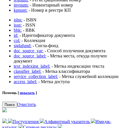
invnum:
- Инвентарный номер
kpnum:
- Номер в реестре КП
isbn:
- ISBN
issn:
- ISSN
bbk:
- BBK
id:
- Идентификатор документа
col:
- Коллекция
siglafund:
- Сигла-фонд
doc_source_var:
- Способ получения документа
doc_source_label:
- Метка места, откуда получен
документ
text_indexing_label:
- Метка индексации текста
classifier_label:
- Метка классификатора
service_collection_label:
- Метка служебной коллекции
access_label:
- Метка доступа
Помощь [
показать
]
Очистить
Поиск
Поступления
Алфавитный указатель
Имидж-
каталог
Сетевые ресурсы