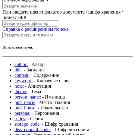
Или введите идентификатор документа / шифр хранения /
индекс ББК
Справка о расширенном поиске
Поисковые поля:
author:
- Автор
title:
- Заглавие
content:
- Содержание
keyword:
- Ключевые слова
note:
- Аннотация
theme:
- Тема
person_name:
- Имя лица
pub_place:
- Место издания
pub_house:
- Издательство
persona:
- Персоналия
series:
- Серия
storage_code:
- Шифр хранения
diss_council_code:
- Шифр диссовета
regnum:
- Регистрационный номер