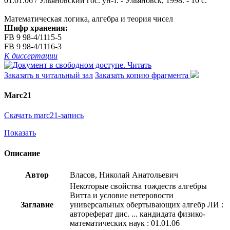
01.01.06 / Ульяновский гос. ун-т. - Ульяновск, 1998. - 10 с.
Математическая логика, алгебра и теория чисел
Шифр хранения:
FB 9 98-4/1115-5
FB 9 98-4/1116-3
К диссертации
Читать
Заказать в читальный зал
Заказать копию фрагмента
Marc21
Скачать marc21-запись
Показать
Описание
Автор
Власов, Николай Анатольевич
Некоторые свойства тождеств алгебры
Витта и условие нетеровости
Заглавие
универсальных обертывающих алгебр ЛИ :
автореферат дис. ... кандидата физико-
математических наук : 01.01.06