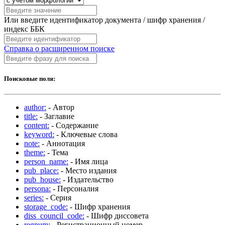
Или введите идентификатор документа / шифр хранения /
индекс ББК
Справка о расширенном поиске
Поисковые поля:
author:
- Автор
title:
- Заглавие
content:
- Содержание
keyword:
- Ключевые слова
note:
- Аннотация
theme:
- Тема
person_name:
- Имя лица
pub_place:
- Место издания
pub_house:
- Издательство
persona:
- Персоналия
series:
- Серия
storage_code:
- Шифр хранения
diss_council_code:
- Шифр диссовета
regnum:
- Регистрационный номер