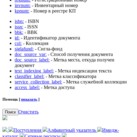
invnum:
- Инвентарный номер
kpnum:
- Номер в реестре КП
isbn:
- ISBN
issn:
- ISSN
bbk:
- BBK
id:
- Идентификатор документа
col:
- Коллекция
siglafund:
- Сигла-фонд
doc_source_var:
- Способ получения документа
doc_source_label:
- Метка места, откуда получен
документ
text_indexing_label:
- Метка индексации текста
classifier_label:
- Метка классификатора
service_collection_label:
- Метка служебной коллекции
access_label:
- Метка доступа
Помощь [
показать
]
Очистить
Поиск
Поступления
Алфавитный указатель
Имидж-
каталог
Сетевые ресурсы