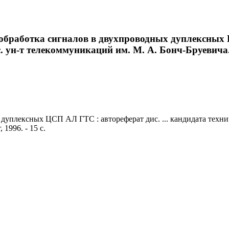
обработка сигналов в двухпроводных дуплексных Ц
с. ун-т телекоммуникаций им. М. А. Бонч-Бруевича. 
плексных ЦСП АЛ ГТС : автореферат дис. ... кандидата техничес
1996. - 15 с.