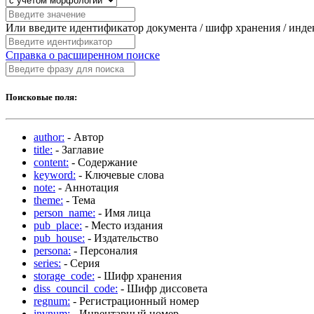
Или введите идентификатор документа / шифр хранения / инд
Справка о расширенном поиске
Поисковые поля:
author:
- Автор
title:
- Заглавие
content:
- Содержание
keyword:
- Ключевые слова
note:
- Аннотация
theme:
- Тема
person_name:
- Имя лица
pub_place:
- Место издания
pub_house:
- Издательство
persona:
- Персоналия
series:
- Серия
storage_code:
- Шифр хранения
diss_council_code:
- Шифр диссовета
regnum:
- Регистрационный номер
invnum:
- Инвентарный номер