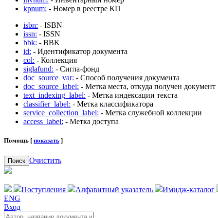
kpnum:
- Номер в реестре КП
isbn:
- ISBN
issn:
- ISSN
bbk:
- BBK
id:
- Идентификатор документа
col:
- Коллекция
siglafund:
- Сигла-фонд
doc_source_var:
- Способ получения документа
doc_source_label:
- Метка места, откуда получен документ
text_indexing_label:
- Метка индексации текста
classifier_label:
- Метка классификатора
service_collection_label:
- Метка служебной коллекции
access_label:
- Метка доступа
Помощь [
показать
]
Очистить
Поиск
Поступления
Алфавитный указатель
Имидж-каталог
ENG
Вход