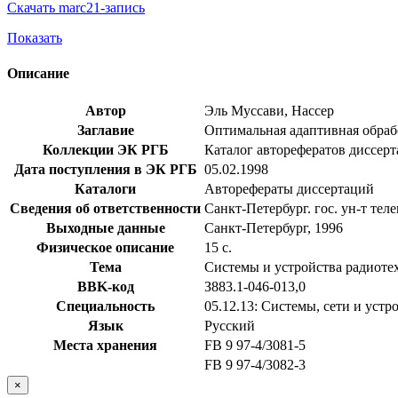
Скачать marc21-запись
Показать
Описание
Автор
Эль Муссави, Нассер
Заглавие
Оптимальная адаптивная обрабо
Коллекции ЭК РГБ
Каталог авторефератов диссер
Дата поступления в ЭК РГБ
05.02.1998
Каталоги
Авторефераты диссертаций
Сведения об ответственности
Санкт-Петербург. гос. ун-т те
Выходные данные
Санкт-Петербург, 1996
Физическое описание
15 с.
Тема
Системы и устройства радиоте
BBK-код
З883.1-046-013,0
Специальность
05.12.13: Системы, сети и уст
Язык
Русский
Места хранения
FB 9 97-4/3081-5
FB 9 97-4/3082-3
×