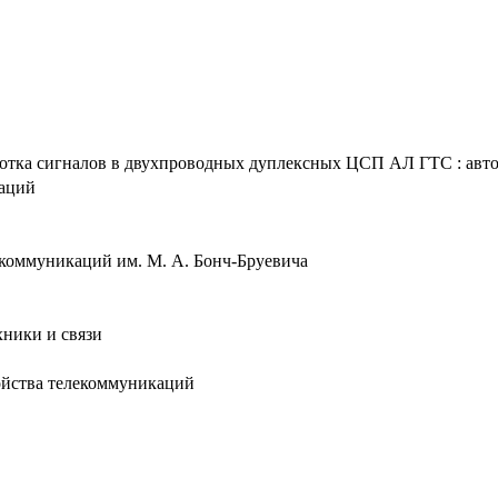
тка сигналов в двухпроводных дуплексных ЦСП АЛ ГТС : автореф
таций
лекоммуникаций им. М. А. Бонч-Бруевича
хники и связи
ройства телекоммуникаций