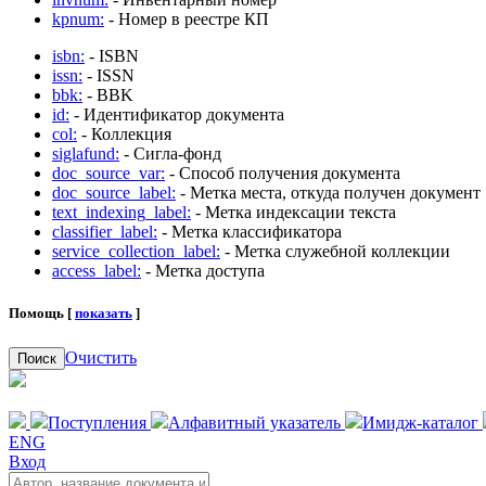
kpnum:
- Номер в реестре КП
isbn:
- ISBN
issn:
- ISSN
bbk:
- BBK
id:
- Идентификатор документа
col:
- Коллекция
siglafund:
- Сигла-фонд
doc_source_var:
- Способ получения документа
doc_source_label:
- Метка места, откуда получен документ
text_indexing_label:
- Метка индексации текста
classifier_label:
- Метка классификатора
service_collection_label:
- Метка служебной коллекции
access_label:
- Метка доступа
Помощь [
показать
]
Очистить
Поиск
Поступления
Алфавитный указатель
Имидж-каталог
ENG
Вход