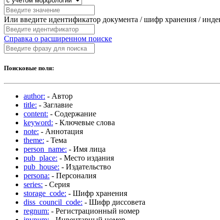
Или введите идентификатор документа / шифр хранения / инд
Справка о расширенном поиске
Поисковые поля:
author:
- Автор
title:
- Заглавие
content:
- Содержание
keyword:
- Ключевые слова
note:
- Аннотация
theme:
- Тема
person_name:
- Имя лица
pub_place:
- Место издания
pub_house:
- Издательство
persona:
- Персоналия
series:
- Серия
storage_code:
- Шифр хранения
diss_council_code:
- Шифр диссовета
regnum:
- Регистрационный номер
invnum:
- Инвентарный номер