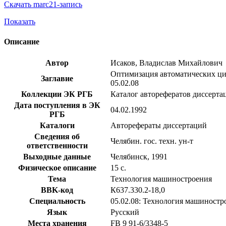
Скачать marc21-запись
Показать
Описание
Автор
Исаков, Владислав Михайлович
Оптимизация автоматических цик
Заглавие
05.02.08
Коллекции ЭК РГБ
Каталог авторефератов диссерта
Дата поступления в ЭК
04.02.1992
РГБ
Каталоги
Авторефераты диссертаций
Сведения об
Челябин. гос. техн. ун-т
ответственности
Выходные данные
Челябинск, 1991
Физическое описание
15 с.
Тема
Технология машиностроения
BBK-код
К637.330.2-18,0
Специальность
05.02.08: Технология машиностр
Язык
Русский
Места хранения
FB 9 91-6/3348-5