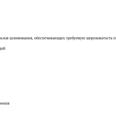
лов шлимования, обеспечивающих требуемую шероховатость повер
ций
оения