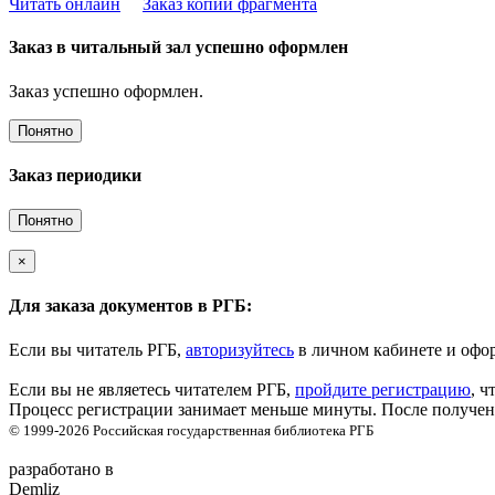
Читать онлайн
Заказ копии фрагмента
Заказ в читальный зал успешно оформлен
Заказ успешно оформлен.
Понятно
Заказ периодики
Понятно
×
Для заказа документов в РГБ:
Если вы читатель РГБ,
авторизуйтесь
в личном кабинете и офор
Если вы не являетесь читателем РГБ,
пройдите регистрацию
, ч
Процесс регистрации занимает меньше минуты. После получени
© 1999-2026
Российская государственная библиотека
РГБ
разработано в
Demliz