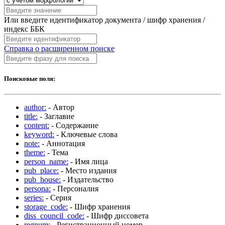
Или введите идентификатор документа / шифр хранения /
индекс ББК
Справка о расширенном поиске
Поисковые поля:
author:
- Автор
title:
- Заглавие
content:
- Содержание
keyword:
- Ключевые слова
note:
- Аннотация
theme:
- Тема
person_name:
- Имя лица
pub_place:
- Место издания
pub_house:
- Издательство
persona:
- Персоналия
series:
- Серия
storage_code:
- Шифр хранения
diss_council_code:
- Шифр диссовета
regnum:
- Регистрационный номер