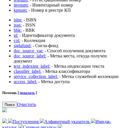
invnum:
- Инвентарный номер
kpnum:
- Номер в реестре КП
isbn:
- ISBN
issn:
- ISSN
bbk:
- BBK
id:
- Идентификатор документа
col:
- Коллекция
siglafund:
- Сигла-фонд
doc_source_var:
- Способ получения документа
doc_source_label:
- Метка места, откуда получен
документ
text_indexing_label:
- Метка индексации текста
classifier_label:
- Метка классификатора
service_collection_label:
- Метка служебной коллекции
access_label:
- Метка доступа
Помощь [
показать
]
Очистить
Поиск
Поступления
Алфавитный указатель
Имидж-
каталог
Сетевые ресурсы