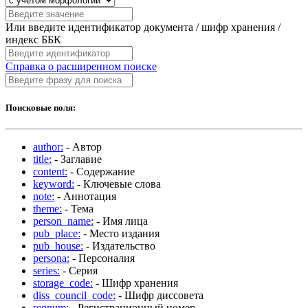
Или введите идентификатор документа / шифр хранения /
индекс ББК
Справка о расширенном поиске
Поисковые поля:
author:
- Автор
title:
- Заглавие
content:
- Содержание
keyword:
- Ключевые слова
note:
- Аннотация
theme:
- Тема
person_name:
- Имя лица
pub_place:
- Место издания
pub_house:
- Издательство
persona:
- Персоналия
series:
- Серия
storage_code:
- Шифр хранения
diss_council_code:
- Шифр диссовета
regnum:
- Регистрационный номер