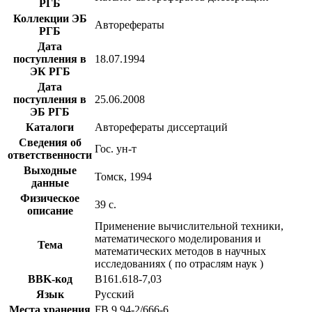
РГБ
Коллекции ЭБ
Авторефераты
РГБ
Дата
поступления в
18.07.1994
ЭК РГБ
Дата
поступления в
25.06.2008
ЭБ РГБ
Каталоги
Авторефераты диссертаций
Сведения об
Гос. ун-т
ответственности
Выходные
Томск, 1994
данные
Физическое
39 с.
описание
Применение вычислительной техники,
математического моделирования и
Тема
математических методов в научных
исследованиях ( по отраслям наук )
BBK-код
В161.618-7,03
Язык
Русский
Места хранения
FB 9 94-2/666-6