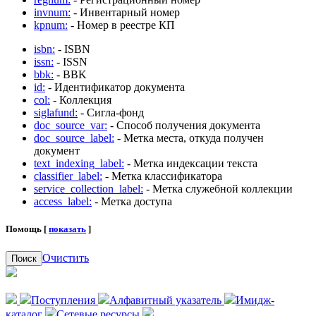
invnum:
- Инвентарный номер
kpnum:
- Номер в реестре КП
isbn:
- ISBN
issn:
- ISSN
bbk:
- BBK
id:
- Идентификатор документа
col:
- Коллекция
siglafund:
- Сигла-фонд
doc_source_var:
- Способ получения документа
doc_source_label:
- Метка места, откуда получен
документ
text_indexing_label:
- Метка индексации текста
classifier_label:
- Метка классификатора
service_collection_label:
- Метка служебной коллекции
access_label:
- Метка доступа
Помощь [
показать
]
Очистить
Поиск
Поступления
Алфавитный указатель
Имидж-
каталог
Сетевые ресурсы