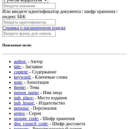
Или введите идентификатор документа / шифр хранения /
индекс ББК
Справка о расширенном поиске
Поисковые поля:
author:
- Автор
title:
- Заглавие
content:
- Содержание
keyword:
- Ключевые слова
note:
- Аннотация
theme:
- Тема
person_name:
- Имя лица
pub_place:
- Место издания
pub_house:
- Издательство
persona:
- Персоналия
series:
- Серия
storage_code:
- Шифр хранения
diss_council_code:
- Шифр диссовета
regnum:
- Регистрационный номер