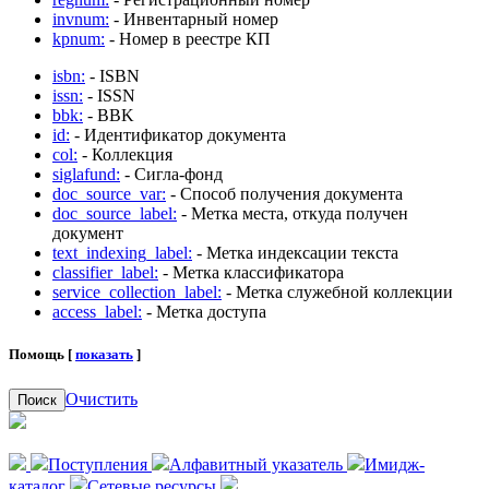
invnum:
- Инвентарный номер
kpnum:
- Номер в реестре КП
isbn:
- ISBN
issn:
- ISSN
bbk:
- BBK
id:
- Идентификатор документа
col:
- Коллекция
siglafund:
- Сигла-фонд
doc_source_var:
- Способ получения документа
doc_source_label:
- Метка места, откуда получен
документ
text_indexing_label:
- Метка индексации текста
classifier_label:
- Метка классификатора
service_collection_label:
- Метка служебной коллекции
access_label:
- Метка доступа
Помощь [
показать
]
Очистить
Поиск
Поступления
Алфавитный указатель
Имидж-
каталог
Сетевые ресурсы