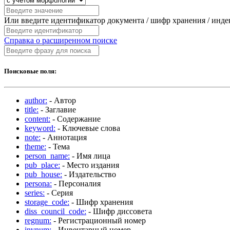
Или введите идентификатор документа / шифр хранения / инд
Справка о расширенном поиске
Поисковые поля:
author:
- Автор
title:
- Заглавие
content:
- Содержание
keyword:
- Ключевые слова
note:
- Аннотация
theme:
- Тема
person_name:
- Имя лица
pub_place:
- Место издания
pub_house:
- Издательство
persona:
- Персоналия
series:
- Серия
storage_code:
- Шифр хранения
diss_council_code:
- Шифр диссовета
regnum:
- Регистрационный номер
invnum:
- Инвентарный номер