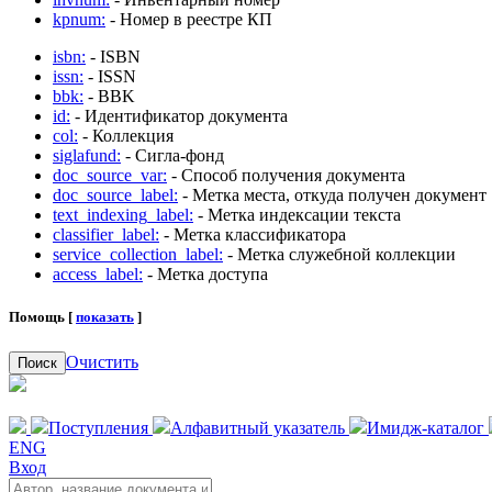
kpnum:
- Номер в реестре КП
isbn:
- ISBN
issn:
- ISSN
bbk:
- BBK
id:
- Идентификатор документа
col:
- Коллекция
siglafund:
- Сигла-фонд
doc_source_var:
- Способ получения документа
doc_source_label:
- Метка места, откуда получен документ
text_indexing_label:
- Метка индексации текста
classifier_label:
- Метка классификатора
service_collection_label:
- Метка служебной коллекции
access_label:
- Метка доступа
Помощь [
показать
]
Очистить
Поиск
Поступления
Алфавитный указатель
Имидж-каталог
ENG
Вход