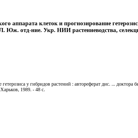
ого аппарата клеток и прогнозирование гетерозиса 
. Юж. отд-ние. Укр. НИИ растениеводства, селекции
гетерозиса у гибридов растений : автореферат дис. ... доктора 
арьков, 1989. - 48 с.