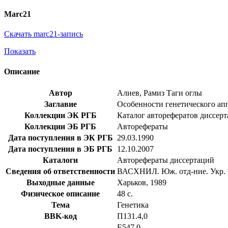
Marc21
Скачать marc21-запись
Показать
Описание
Автор
Алиев, Рамиз Таги оглы
Заглавие
Особенности генетического аппа
Коллекции ЭК РГБ
Каталог авторефератов диссер
Коллекции ЭБ РГБ
Авторефераты
Дата поступления в ЭК РГБ
29.03.1990
Дата поступления в ЭБ РГБ
12.10.2007
Каталоги
Авторефераты диссертаций
Сведения об ответственности
ВАСХНИЛ. Юж. отд-ние. Укр. Н
Выходные данные
Харьков, 1989
Физическое описание
48 с.
Тема
Генетика
BBK-код
П131.4,0
Е547,0