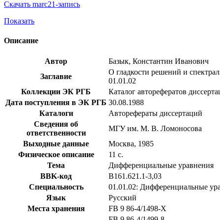
Скачать marc21-запись
Показать
Описание
Автор
Базык, Константин Иванович
О гладкости решений и спектрал
Заглавие
01.01.02
Коллекции ЭК РГБ
Каталог авторефератов диссерт
Дата поступления в ЭК РГБ
30.08.1988
Каталоги
Авторефераты диссертаций
Сведения об
МГУ им. М. В. Ломоносова
ответственности
Выходные данные
Москва, 1985
Физическое описание
11 с.
Тема
Дифференциальные уравнения
BBK-код
В161.621.1-3,03
Специальность
01.01.02: Дифференциальные ур
Язык
Русский
Места хранения
FB 9 86-4/1498-Х
FB 9 86-4/1499-8