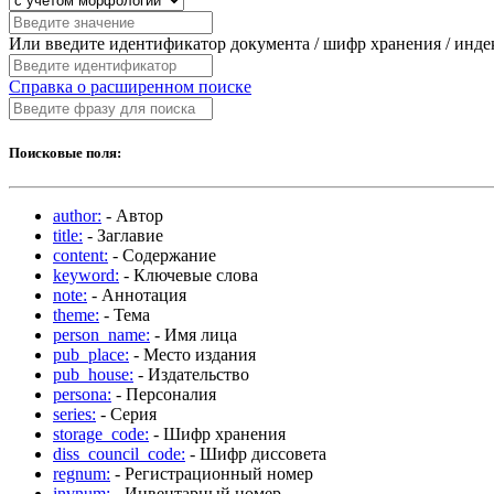
Или введите идентификатор документа / шифр хранения / инд
Справка о расширенном поиске
Поисковые поля:
author:
- Автор
title:
- Заглавие
content:
- Содержание
keyword:
- Ключевые слова
note:
- Аннотация
theme:
- Тема
person_name:
- Имя лица
pub_place:
- Место издания
pub_house:
- Издательство
persona:
- Персоналия
series:
- Серия
storage_code:
- Шифр хранения
diss_council_code:
- Шифр диссовета
regnum:
- Регистрационный номер
invnum:
- Инвентарный номер