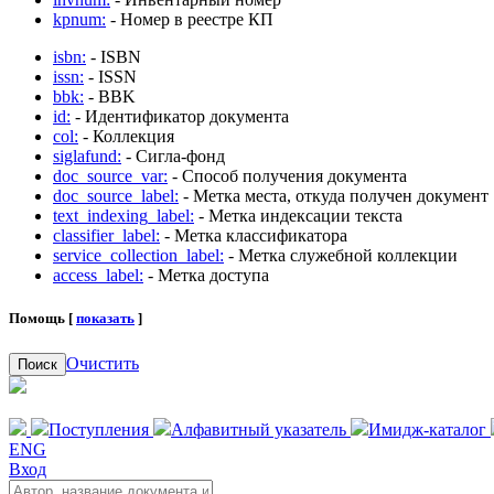
kpnum:
- Номер в реестре КП
isbn:
- ISBN
issn:
- ISSN
bbk:
- BBK
id:
- Идентификатор документа
col:
- Коллекция
siglafund:
- Сигла-фонд
doc_source_var:
- Способ получения документа
doc_source_label:
- Метка места, откуда получен документ
text_indexing_label:
- Метка индексации текста
classifier_label:
- Метка классификатора
service_collection_label:
- Метка служебной коллекции
access_label:
- Метка доступа
Помощь [
показать
]
Очистить
Поиск
Поступления
Алфавитный указатель
Имидж-каталог
ENG
Вход