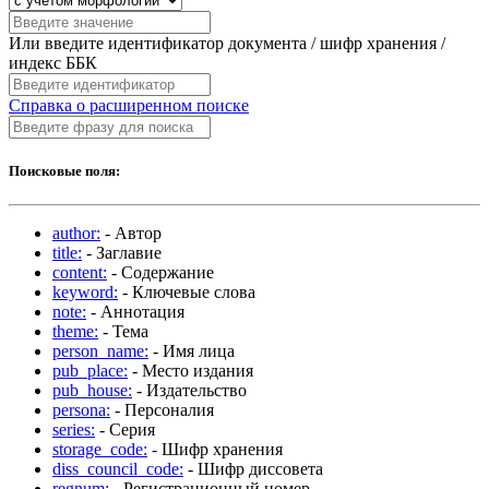
Или введите идентификатор документа / шифр хранения /
индекс ББК
Справка о расширенном поиске
Поисковые поля:
author:
- Автор
title:
- Заглавие
content:
- Содержание
keyword:
- Ключевые слова
note:
- Аннотация
theme:
- Тема
person_name:
- Имя лица
pub_place:
- Место издания
pub_house:
- Издательство
persona:
- Персоналия
series:
- Серия
storage_code:
- Шифр хранения
diss_council_code:
- Шифр диссовета
regnum:
- Регистрационный номер