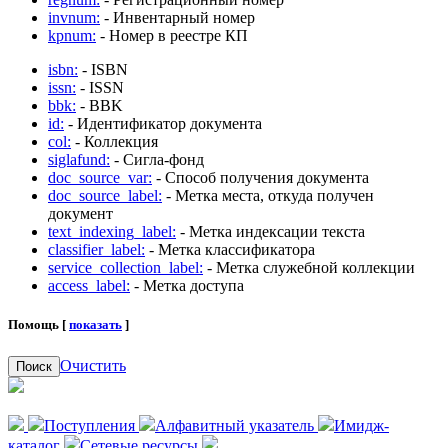
invnum:
- Инвентарный номер
kpnum:
- Номер в реестре КП
isbn:
- ISBN
issn:
- ISSN
bbk:
- BBK
id:
- Идентификатор документа
col:
- Коллекция
siglafund:
- Сигла-фонд
doc_source_var:
- Способ получения документа
doc_source_label:
- Метка места, откуда получен
документ
text_indexing_label:
- Метка индексации текста
classifier_label:
- Метка классификатора
service_collection_label:
- Метка служебной коллекции
access_label:
- Метка доступа
Помощь [
показать
]
Очистить
Поиск
Поступления
Алфавитный указатель
Имидж-
каталог
Сетевые ресурсы