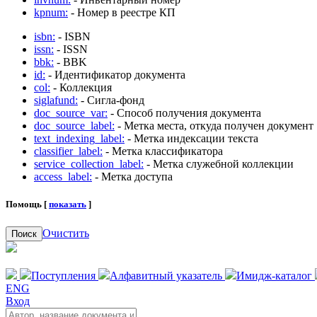
kpnum:
- Номер в реестре КП
isbn:
- ISBN
issn:
- ISSN
bbk:
- BBK
id:
- Идентификатор документа
col:
- Коллекция
siglafund:
- Сигла-фонд
doc_source_var:
- Способ получения документа
doc_source_label:
- Метка места, откуда получен документ
text_indexing_label:
- Метка индексации текста
classifier_label:
- Метка классификатора
service_collection_label:
- Метка служебной коллекции
access_label:
- Метка доступа
Помощь [
показать
]
Очистить
Поиск
Поступления
Алфавитный указатель
Имидж-каталог
ENG
Вход