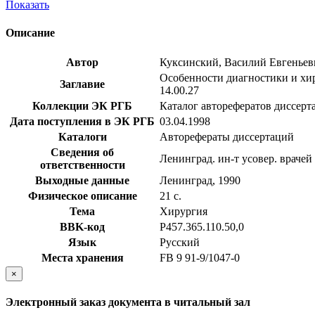
Показать
Описание
Автор
Куксинский, Василий Евгеньев
Особенности диагностики и хиру
Заглавие
14.00.27
Коллекции ЭК РГБ
Каталог авторефератов диссерт
Дата поступления в ЭК РГБ
03.04.1998
Каталоги
Авторефераты диссертаций
Сведения об
Ленинград. ин-т усовер. врачей
ответственности
Выходные данные
Ленинград, 1990
Физическое описание
21 с.
Тема
Хирургия
BBK-код
Р457.365.110.50,0
Язык
Русский
Места хранения
FB 9 91-9/1047-0
×
Электронный заказ документа в читальный зал