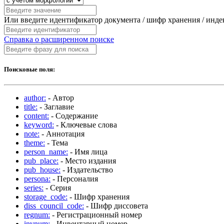
Или введите идентификатор документа / шифр хранения / инд
Справка о расширенном поиске
Поисковые поля:
author:
- Автор
title:
- Заглавие
content:
- Содержание
keyword:
- Ключевые слова
note:
- Аннотация
theme:
- Тема
person_name:
- Имя лица
pub_place:
- Место издания
pub_house:
- Издательство
persona:
- Персоналия
series:
- Серия
storage_code:
- Шифр хранения
diss_council_code:
- Шифр диссовета
regnum:
- Регистрационный номер
invnum:
- Инвентарный номер