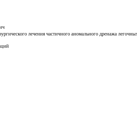
ич
ргического лечения частичного аномального дренажа легочных в
аций