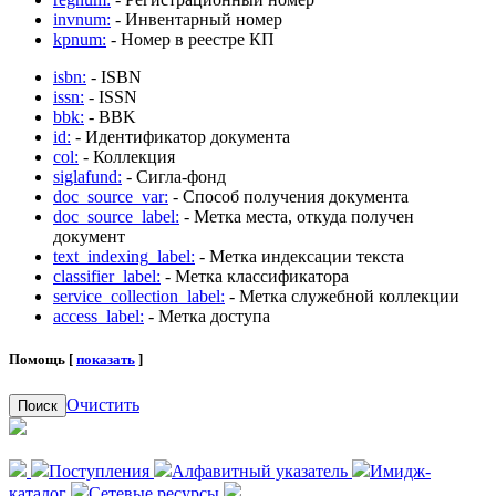
invnum:
- Инвентарный номер
kpnum:
- Номер в реестре КП
isbn:
- ISBN
issn:
- ISSN
bbk:
- BBK
id:
- Идентификатор документа
col:
- Коллекция
siglafund:
- Сигла-фонд
doc_source_var:
- Способ получения документа
doc_source_label:
- Метка места, откуда получен
документ
text_indexing_label:
- Метка индексации текста
classifier_label:
- Метка классификатора
service_collection_label:
- Метка служебной коллекции
access_label:
- Метка доступа
Помощь [
показать
]
Очистить
Поиск
Поступления
Алфавитный указатель
Имидж-
каталог
Сетевые ресурсы