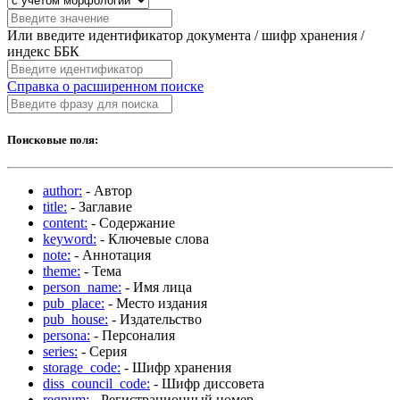
Или введите идентификатор документа / шифр хранения /
индекс ББК
Справка о расширенном поиске
Поисковые поля:
author:
- Автор
title:
- Заглавие
content:
- Содержание
keyword:
- Ключевые слова
note:
- Аннотация
theme:
- Тема
person_name:
- Имя лица
pub_place:
- Место издания
pub_house:
- Издательство
persona:
- Персоналия
series:
- Серия
storage_code:
- Шифр хранения
diss_council_code:
- Шифр диссовета
regnum:
- Регистрационный номер