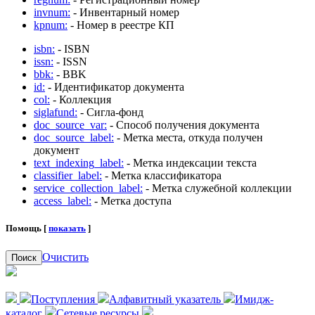
invnum:
- Инвентарный номер
kpnum:
- Номер в реестре КП
isbn:
- ISBN
issn:
- ISSN
bbk:
- BBK
id:
- Идентификатор документа
col:
- Коллекция
siglafund:
- Сигла-фонд
doc_source_var:
- Способ получения документа
doc_source_label:
- Метка места, откуда получен
документ
text_indexing_label:
- Метка индексации текста
classifier_label:
- Метка классификатора
service_collection_label:
- Метка служебной коллекции
access_label:
- Метка доступа
Помощь [
показать
]
Очистить
Поиск
Поступления
Алфавитный указатель
Имидж-
каталог
Сетевые ресурсы