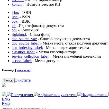
kpnum:
- Номер в реестре КП
isbn:
- ISBN
issn:
- ISSN
bbk:
- BBK
id:
- Идентификатор документа
col:
- Коллекция
siglafund:
- Сигла-фонд
doc_source_var:
- Способ получения документа
doc_source_label:
- Метка места, откуда получен документ
text_indexing_label:
- Метка индексации текста
classifier_label:
- Метка классификатора
service_collection_label:
- Метка служебной коллекции
access_label:
- Метка доступа
Помощь [
показать
]
Очистить
Поиск
Поступления
Алфавитный указатель
Имидж-каталог
ENG
Вход