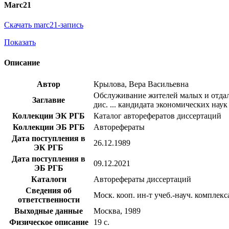
Marc21
Скачать marc21-запись
Показать
Описание
Автор
Крылова, Вера Васильевна
Обслуживание жителей малых и отдале
Заглавие
дис. ... кандидата экономических наук 
Коллекции ЭК РГБ
Каталог авторефератов диссертаций
Коллекции ЭБ РГБ
Авторефераты
Дата поступления в
26.12.1989
ЭК РГБ
Дата поступления в
09.12.2021
ЭБ РГБ
Каталоги
Авторефераты диссертаций
Сведения об
Моск. кооп. ин-т учеб.-науч. комплек
ответственности
Выходные данные
Москва, 1989
Физическое описание
19 с.