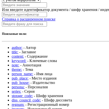
Или введите идентификатор документа / шифр хранения / инд
Справка о расширенном поиске
Поисковые поля:
author:
- Автор
title:
- Заглавие
content:
- Содержание
keyword:
- Ключевые слова
note:
- Аннотация
theme:
- Тема
person_name:
- Имя лица
pub_place:
- Место издания
pub_house:
- Издательство
persona:
- Персоналия
series:
- Серия
storage_code:
- Шифр хранения
diss_council_code:
- Шифр диссовета
regnum:
- Регистрационный номер
invnum:
- Инвентарный номер