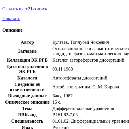
Скачать marc21-запись
Показать
Описание
Автор
Култаев, Топчубай Чокоевич
Осцилляционные и асимптотические с
Заглавие
кандидата физико-математических наук
Коллекции ЭК РГБ
Каталог авторефератов диссертаций
Дата поступления в
03.11.1988
ЭК РГБ
Каталоги
Авторефераты диссертаций
Сведения об
Азерб. гос. ун-т им. С. М. Кирова
ответственности
Выходные данные
Баку, 1987
Физическое описание
15 с.
Тема
Дифференциальные уравнения
BBK-код
В161.62-7,03
Специальность
01.01.02: Дифференциальные уравнен
Язык
Русский