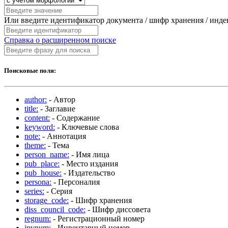
Или введите идентификатор документа / шифр хранения / инд
Справка о расширенном поиске
Поисковые поля:
author:
- Автор
title:
- Заглавие
content:
- Содержание
keyword:
- Ключевые слова
note:
- Аннотация
theme:
- Тема
person_name:
- Имя лица
pub_place:
- Место издания
pub_house:
- Издательство
persona:
- Персоналия
series:
- Серия
storage_code:
- Шифр хранения
diss_council_code:
- Шифр диссовета
regnum:
- Регистрационный номер
invnum:
- Инвентарный номер