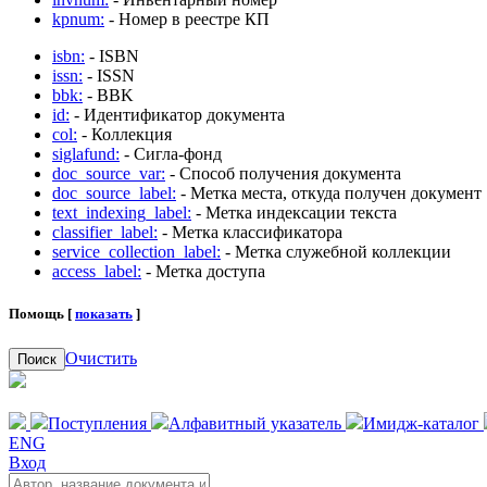
kpnum:
- Номер в реестре КП
isbn:
- ISBN
issn:
- ISSN
bbk:
- BBK
id:
- Идентификатор документа
col:
- Коллекция
siglafund:
- Сигла-фонд
doc_source_var:
- Способ получения документа
doc_source_label:
- Метка места, откуда получен документ
text_indexing_label:
- Метка индексации текста
classifier_label:
- Метка классификатора
service_collection_label:
- Метка служебной коллекции
access_label:
- Метка доступа
Помощь [
показать
]
Очистить
Поиск
Поступления
Алфавитный указатель
Имидж-каталог
ENG
Вход