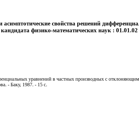
и асимптотические свойства решений дифференци
андидата физико-математических наук : 01.01.02 / А
нциальных уравнений в частных производных с отклоняющимся а
. - Баку, 1987. - 15 с.