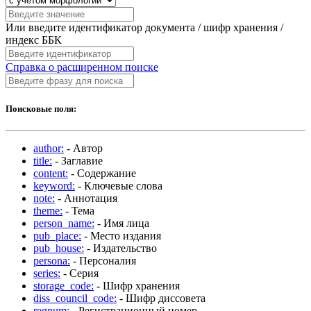
Или введите идентификатор документа / шифр хранения /
индекс ББК
Справка о расширенном поиске
Поисковые поля:
author:
- Автор
title:
- Заглавие
content:
- Содержание
keyword:
- Ключевые слова
note:
- Аннотация
theme:
- Тема
person_name:
- Имя лица
pub_place:
- Место издания
pub_house:
- Издательство
persona:
- Персоналия
series:
- Серия
storage_code:
- Шифр хранения
diss_council_code:
- Шифр диссовета
regnum:
- Регистрационный номер