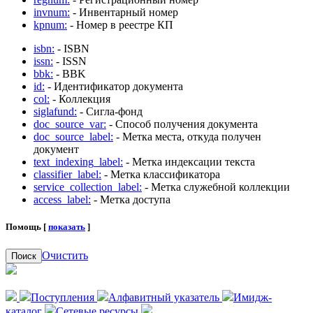
invnum:
- Инвентарный номер
kpnum:
- Номер в реестре КП
isbn:
- ISBN
issn:
- ISSN
bbk:
- BBK
id:
- Идентификатор документа
col:
- Коллекция
siglafund:
- Сигла-фонд
doc_source_var:
- Способ получения документа
doc_source_label:
- Метка места, откуда получен
документ
text_indexing_label:
- Метка индексации текста
classifier_label:
- Метка классификатора
service_collection_label:
- Метка служебной коллекции
access_label:
- Метка доступа
Помощь [
показать
]
Очистить
Поиск
Поступления
Алфавитный указатель
Имидж-
каталог
Сетевые ресурсы