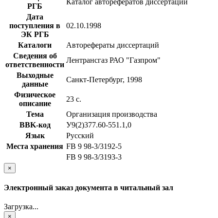
Каталог авторефератов диссертаций
РГБ
Дата
поступления в
02.10.1998
ЭК РГБ
Каталоги
Авторефераты диссертаций
Сведения об
Лентрансгаз РАО "Газпром"
ответственности
Выходные
Санкт-Петербург, 1998
данные
Физическое
23 с.
описание
Тема
Организация производства
BBK-код
У9(2)377.60-551.1,0
Язык
Русский
Места хранения
FB 9 98-3/3192-5
FB 9 98-3/3193-3
×
Электронный заказ документа в читальный зал
Загрузка...
×