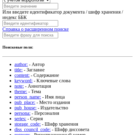
Или введите идентификатор документа / шифр хранения /
индекс ББК
Справка о расширенном поиске
Поисковые поля:
author:
- Автор
title:
- Заглавие
content:
- Содержание
keyword:
- Ключевые слова
note:
- Аннотация
theme:
- Тема
person_name:
- Имя лица
pub_place:
- Место издания
pub_house:
- Издательство
persona:
- Персоналия
series:
- Серия
storage_code:
- Шифр хранения
diss_council_code:
- Шифр диссовета
regnum:
- Регистрационный номер