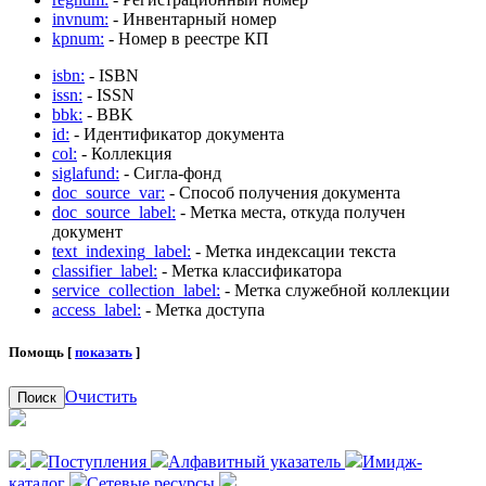
invnum:
- Инвентарный номер
kpnum:
- Номер в реестре КП
isbn:
- ISBN
issn:
- ISSN
bbk:
- BBK
id:
- Идентификатор документа
col:
- Коллекция
siglafund:
- Сигла-фонд
doc_source_var:
- Способ получения документа
doc_source_label:
- Метка места, откуда получен
документ
text_indexing_label:
- Метка индексации текста
classifier_label:
- Метка классификатора
service_collection_label:
- Метка служебной коллекции
access_label:
- Метка доступа
Помощь [
показать
]
Очистить
Поиск
Поступления
Алфавитный указатель
Имидж-
каталог
Сетевые ресурсы