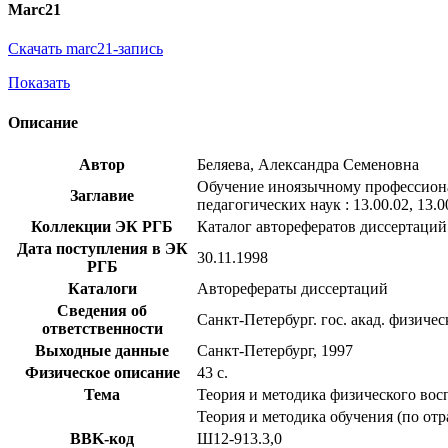
Marc21
Скачать marc21-запись
Показать
Описание
Автор
Беляева, Александра Семеновна
Обучение иноязычному профессионал
Заглавие
педагогических наук : 13.00.02, 13.0
Коллекции ЭК РГБ
Каталог авторефератов диссертаций
Дата поступления в ЭК
30.11.1998
РГБ
Каталоги
Авторефераты диссертаций
Сведения об
Санкт-Петербург. гос. акад. физиче
ответственности
Выходные данные
Санкт-Петербург, 1997
Физическое описание
43 с.
Тема
Теория и методика физического вос
Теория и методика обучения (по отр
BBK-код
Ш12-913.3,0