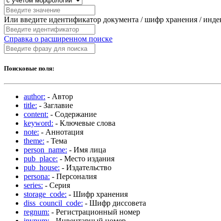
Или введите идентификатор документа / шифр хранения / инд
Справка о расширенном поиске
Поисковые поля:
author:
- Автор
title:
- Заглавие
content:
- Содержание
keyword:
- Ключевые слова
note:
- Аннотация
theme:
- Тема
person_name:
- Имя лица
pub_place:
- Место издания
pub_house:
- Издательство
persona:
- Персоналия
series:
- Серия
storage_code:
- Шифр хранения
diss_council_code:
- Шифр диссовета
regnum:
- Регистрационный номер
invnum:
- Инвентарный номер