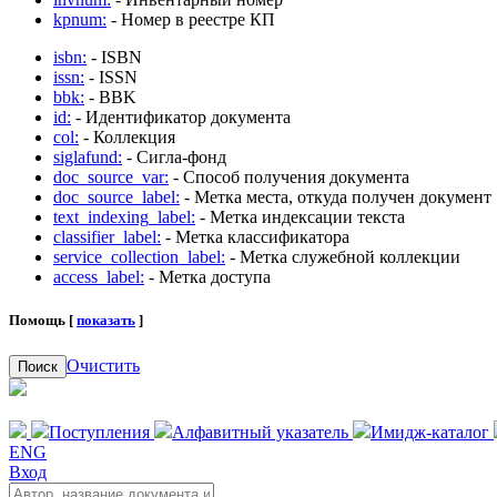
kpnum:
- Номер в реестре КП
isbn:
- ISBN
issn:
- ISSN
bbk:
- BBK
id:
- Идентификатор документа
col:
- Коллекция
siglafund:
- Сигла-фонд
doc_source_var:
- Способ получения документа
doc_source_label:
- Метка места, откуда получен документ
text_indexing_label:
- Метка индексации текста
classifier_label:
- Метка классификатора
service_collection_label:
- Метка служебной коллекции
access_label:
- Метка доступа
Помощь [
показать
]
Очистить
Поиск
Поступления
Алфавитный указатель
Имидж-каталог
ENG
Вход