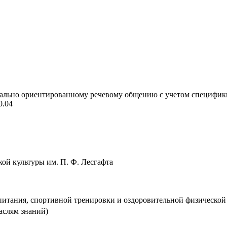
ьно ориентированному речевому общению с учетом специфики фи
0.04
ской культуры им. П. Ф. Лесгафта
питания, спортивной тренировки и оздоровительной физической
аслям знаний)