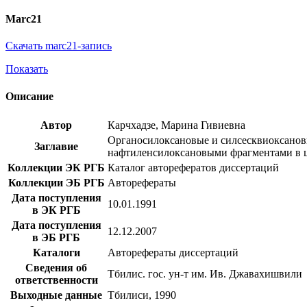
Marc21
Скачать marc21-запись
Показать
Описание
Автор
Карчхадзе, Марина Гивиевна
Органосилоксановые и силсесквиоксанов
Заглавие
нафтиленсилоксановыми фрагментами в цеп
Коллекции ЭК РГБ
Каталог авторефератов диссертаций
Коллекции ЭБ РГБ
Авторефераты
Дата поступления
10.01.1991
в ЭК РГБ
Дата поступления
12.12.2007
в ЭБ РГБ
Каталоги
Авторефераты диссертаций
Сведения об
Тбилис. гос. ун-т им. Ив. Джавахишвили
ответственности
Выходные данные
Тбилиси, 1990