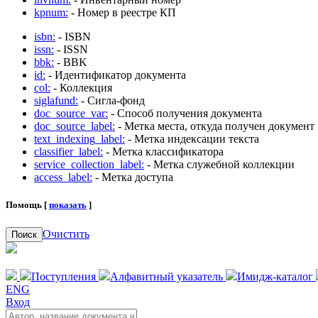
kpnum:
- Номер в реестре КП
isbn:
- ISBN
issn:
- ISSN
bbk:
- BBK
id:
- Идентификатор документа
col:
- Коллекция
siglafund:
- Сигла-фонд
doc_source_var:
- Способ получения документа
doc_source_label:
- Метка места, откуда получен документ
text_indexing_label:
- Метка индексации текста
classifier_label:
- Метка классификатора
service_collection_label:
- Метка служебной коллекции
access_label:
- Метка доступа
Помощь [
показать
]
Очистить
Поиск
Поступления
Алфавитный указатель
Имидж-каталог
ENG
Вход