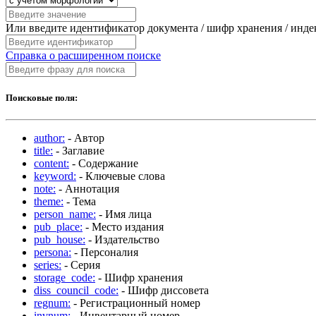
Или введите идентификатор документа / шифр хранения / инд
Справка о расширенном поиске
Поисковые поля:
author:
- Автор
title:
- Заглавие
content:
- Содержание
keyword:
- Ключевые слова
note:
- Аннотация
theme:
- Тема
person_name:
- Имя лица
pub_place:
- Место издания
pub_house:
- Издательство
persona:
- Персоналия
series:
- Серия
storage_code:
- Шифр хранения
diss_council_code:
- Шифр диссовета
regnum:
- Регистрационный номер
invnum:
- Инвентарный номер