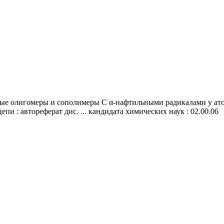
ые олигомеры и сополимеры С α-нафтильными радикалами у ато
и : автореферат дис. ... кандидата химических наук : 02.00.06