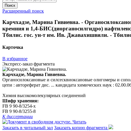
Поиск
Расширенный поиск
Карчхадзе, Марина Гивиевна. - Органосилоксан
кремния и 1,4-БИС(диорганосилгидро) нафтиленсил
Тбилис. гос. ун-т им. Ив. Джавахишвили. - Тбилиси,
Карточка
В избранное
Экспресс-заказ фрагмента
Карчхадзе, Марина Гивиевна.
Органосилоксановые и силсесквиоксановые олигомеры и сопо
цепи : автореферат дис. ... кандидата химических наук : 02.00.0
Химия высокомолекулярных соединений
Шифр хранения:
FB 9 90-8/3254-x
FB 9 90-8/3255-8
К диссертации
Читать
Заказать в читальный зал
Заказать копию фрагмента