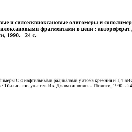
овые и силсесквиоксановые олигомеры и сополиме
оксановыми фрагментами в цепи : автореферат дис.
 1990. - 24 с.
лимеры С α-нафтильными радикалами у атома кремния и 1,4-Б
6 / Тбилис. гос. ун-т им. Ив. Джавахишвили. - Тбилиси, 1990. - 24