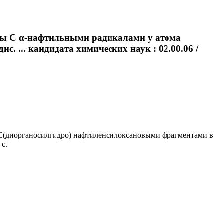
ры С α-нафтильными радикалами у атома
 ... кандидата химических наук : 02.00.06 /
ИС(диорганосилгидро) нафтиленсилоксановыми фрагментами в
 с.