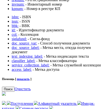
invnum:
- Инвентарный номер
kpnum:
- Номер в реестре КП
isbn:
- ISBN
issn:
- ISSN
bbk:
- BBK
id:
- Идентификатор документа
col:
- Коллекция
siglafund:
- Сигла-фонд
doc_source_var:
- Способ получения документа
doc_source_label:
- Метка места, откуда получен
документ
text_indexing_label:
- Метка индексации текста
classifier_label:
- Метка классификатора
service_collection_label:
- Метка служебной коллекции
access_label:
- Метка доступа
Помощь [
показать
]
Очистить
Поиск
Поступления
Алфавитный указатель
Имидж-
каталог
Сетевые ресурсы