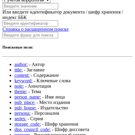
Или введите идентификатор документа / шифр хранения /
индекс ББК
Справка о расширенном поиске
Поисковые поля:
author:
- Автор
title:
- Заглавие
content:
- Содержание
keyword:
- Ключевые слова
note:
- Аннотация
theme:
- Тема
person_name:
- Имя лица
pub_place:
- Место издания
pub_house:
- Издательство
persona:
- Персоналия
series:
- Серия
storage_code:
- Шифр хранения
diss_council_code:
- Шифр диссовета
regnum:
- Регистрационный номер