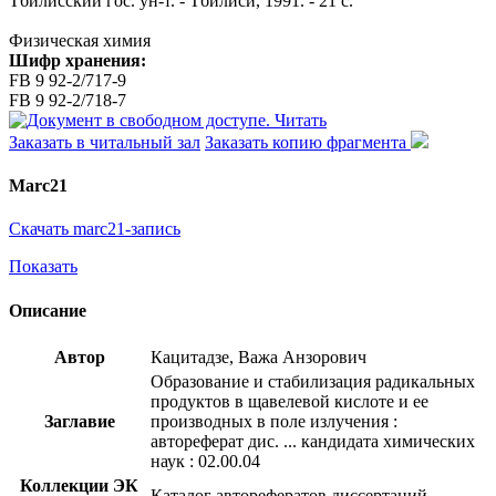
Тбилисский гос. ун-т. - Тбилиси, 1991. - 21 с.
Физическая химия
Шифр хранения:
FB 9 92-2/717-9
FB 9 92-2/718-7
Читать
Заказать в читальный зал
Заказать копию фрагмента
Marc21
Скачать marc21-запись
Показать
Описание
Автор
Кацитадзе, Важа Анзорович
Образование и стабилизация радикальных
продуктов в щавелевой кислоте и ее
Заглавие
производных в поле излучения :
автореферат дис. ... кандидата химических
наук : 02.00.04
Коллекции ЭК
Каталог авторефератов диссертаций