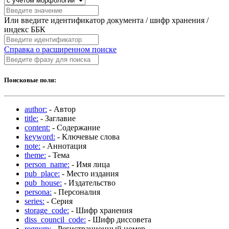
Или введите идентификатор документа / шифр хранения /
индекс ББК
Справка о расширенном поиске
Поисковые поля:
author:
- Автор
title:
- Заглавие
content:
- Содержание
keyword:
- Ключевые слова
note:
- Аннотация
theme:
- Тема
person_name:
- Имя лица
pub_place:
- Место издания
pub_house:
- Издательство
persona:
- Персоналия
series:
- Серия
storage_code:
- Шифр хранения
diss_council_code:
- Шифр диссовета
regnum:
- Регистрационный номер