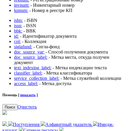
invnum:
- Инвентарный номер
kpnum:
- Номер в реестре КП
isbn:
- ISBN
issn:
- ISSN
bbk:
- BBK
id:
- Идентификатор документа
col:
- Коллекция
siglafund:
- Сигла-фонд
doc_source_var:
- Способ получения документа
doc_source_label:
- Метка места, откуда получен
документ
text_indexing_label:
- Метка индексации текста
classifier_label:
- Метка классификатора
service_collection_label:
- Метка служебной коллекции
access_label:
- Метка доступа
Помощь [
показать
]
Очистить
Поиск
Поступления
Алфавитный указатель
Имидж-
каталог
Сетевые ресурсы