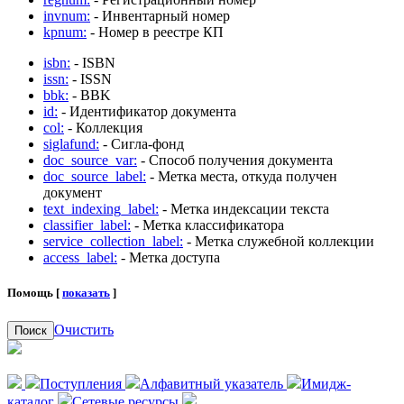
invnum:
- Инвентарный номер
kpnum:
- Номер в реестре КП
isbn:
- ISBN
issn:
- ISSN
bbk:
- BBK
id:
- Идентификатор документа
col:
- Коллекция
siglafund:
- Сигла-фонд
doc_source_var:
- Способ получения документа
doc_source_label:
- Метка места, откуда получен
документ
text_indexing_label:
- Метка индексации текста
classifier_label:
- Метка классификатора
service_collection_label:
- Метка служебной коллекции
access_label:
- Метка доступа
Помощь [
показать
]
Очистить
Поиск
Поступления
Алфавитный указатель
Имидж-
каталог
Сетевые ресурсы