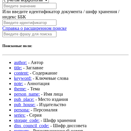
Или введите идентификатор документа / шифр хранения /
индекс ББК
Справка о расширенном поиске
Поисковые поля:
author:
- Автор
title:
- Заглавие
content:
- Содержание
keyword:
- Ключевые слова
note:
- Аннотация
theme:
- Тема
person_name:
- Имя лица
pub_place:
- Место издания
pub_house:
- Издательство
persona:
- Персоналия
series:
- Серия
storage_code:
- Шифр хранения
diss_council_code:
- Шифр диссовета
regnum:
- Регистрационный номер