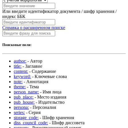
Или введите идентификатор документа / шифр хранения /
индекс ББК
Справка о расширенном поиске
Поисковые поля:
author:
- Автор
title:
- Заглавие
content:
- Содержание
keyword:
- Ключевые слова
note:
- Аннотация
theme:
- Тема
person_name:
- Имя лица
pub_place:
- Место издания
pub_house:
- Издательство
persona:
- Персоналия
series:
- Серия
storage_code:
- Шифр хранения
diss_council_code:
- Шифр диссовета
regnum:
- Регистрационный номер