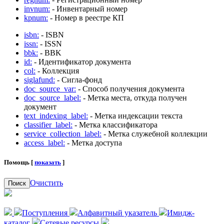
invnum:
- Инвентарный номер
kpnum:
- Номер в реестре КП
isbn:
- ISBN
issn:
- ISSN
bbk:
- BBK
id:
- Идентификатор документа
col:
- Коллекция
siglafund:
- Сигла-фонд
doc_source_var:
- Способ получения документа
doc_source_label:
- Метка места, откуда получен
документ
text_indexing_label:
- Метка индексации текста
classifier_label:
- Метка классификатора
service_collection_label:
- Метка служебной коллекции
access_label:
- Метка доступа
Помощь [
показать
]
Очистить
Поиск
Поступления
Алфавитный указатель
Имидж-
каталог
Сетевые ресурсы