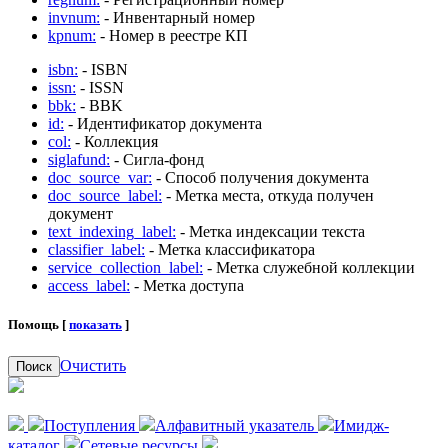
invnum:
- Инвентарный номер
kpnum:
- Номер в реестре КП
isbn:
- ISBN
issn:
- ISSN
bbk:
- BBK
id:
- Идентификатор документа
col:
- Коллекция
siglafund:
- Сигла-фонд
doc_source_var:
- Способ получения документа
doc_source_label:
- Метка места, откуда получен
документ
text_indexing_label:
- Метка индексации текста
classifier_label:
- Метка классификатора
service_collection_label:
- Метка служебной коллекции
access_label:
- Метка доступа
Помощь [
показать
]
Очистить
Поиск
Поступления
Алфавитный указатель
Имидж-
каталог
Сетевые ресурсы