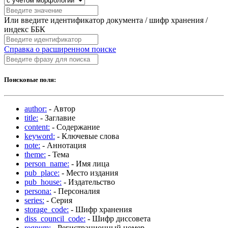
Или введите идентификатор документа / шифр хранения /
индекс ББК
Справка о расширенном поиске
Поисковые поля:
author:
- Автор
title:
- Заглавие
content:
- Содержание
keyword:
- Ключевые слова
note:
- Аннотация
theme:
- Тема
person_name:
- Имя лица
pub_place:
- Место издания
pub_house:
- Издательство
persona:
- Персоналия
series:
- Серия
storage_code:
- Шифр хранения
diss_council_code:
- Шифр диссовета
regnum:
- Регистрационный номер